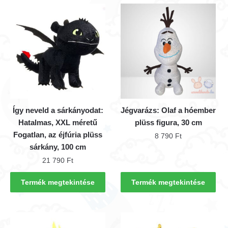
Így neveld a sárkányodat:
Jégvarázs: Olaf a hóember
Hatalmas, XXL méretű
plüss figura, 30 cm
Fogatlan, az éjfúria plüss
8 790
Ft
sárkány, 100 cm
21 790
Ft
Termék megtekintése
Termék megtekintése