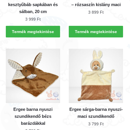
kesztyűbáb sapkában és
– rózsaszín kislány maci
sálban, 20 cm
3 899
Ft
3 999
Ft
Termék megtekintése
Termék megtekintése
Ergee barna nyuszi
Ergee sárga-barna nyuszi-
szundikendő bézs
maci szundikendő
barázdákkal
3 799
Ft