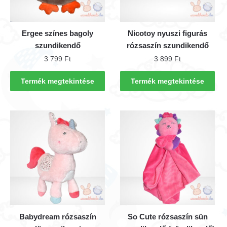
Ergee színes bagoly
Nicotoy nyuszi figurás
szundikendő
rózsaszín szundikendő
3 799
Ft
3 899
Ft
Termék megtekintése
Termék megtekintése
Babydream rózsaszín
So Cute rózsaszín sün