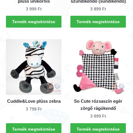
plüss unikornis
szundikendő (sündikendő)
3 999
Ft
3 899
Ft
Termék megtekintése
Termék megtekintése
Cuddle&Love plüss zebra
So Cute rózsaszín egér
zörgő rágókendő
3 799
Ft
3 899
Ft
Termék megtekintése
Termék megtekintése