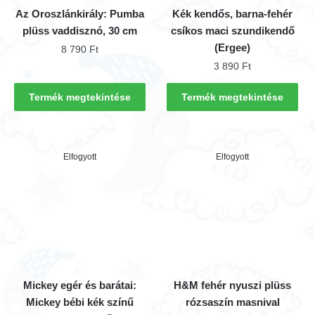
Az Oroszlánkirály: Pumba
Kék kendős, barna-fehér
plüss vaddisznó, 30 cm
csíkos maci szundikendő
(Ergee)
8 790
Ft
3 890
Ft
Termék megtekintése
Termék megtekintése
Elfogyott
Elfogyott
Mickey egér és barátai:
H&M fehér nyuszi plüss
Mickey bébi kék színű
rózsaszín masnival