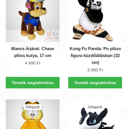
Mancs őrjárat: Chase
Kung Fu Panda: Po plüss
plüss kutya, 17 cm
figura küzdőállásban (32
cm)
4 490
Ft
5 990
Ft
Termék megtekintése
Termék megtekintése
Elfogyott
Elfogyott