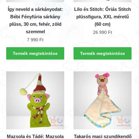
Így neveld a sárkányodat:
Lilo és Stitch: Óriás Stitch
Bébi Fényfúria sárkány
plüssfigura, XXL méretű
plüss, 30 cm, fehér, zöld
(60 cm)
szemmel
26 990
Ft
7 990
Ft
Termék megtekintése
Termék megtekintése
Mazsola és Tádé: Mazsola
Takarós maci szundikendő