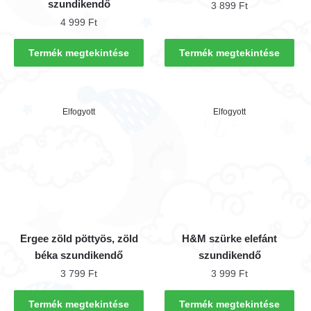
szundikendő
3 899
Ft
4 999
Ft
Termék megtekintése
Termék megtekintése
Elfogyott
Elfogyott
Ergee zöld pöttyös, zöld
H&M szürke elefánt
béka szundikendő
szundikendő
3 799
Ft
3 999
Ft
Termék megtekintése
Termék megtekintése