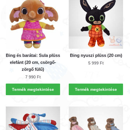
Bing és barátai: Sula plüss
Bing nyuszi plüss (20 cm)
elefánt (20 cm, csörgő-
5 999
Ft
zörgő fülű)
7 990
Ft
Termék megtekintése
Termék megtekintése