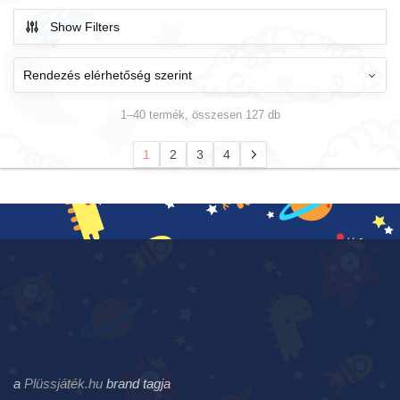
Show Filters
1–40 termék, összesen 127 db
1
2
3
4
a
Plüssjáték.hu
brand tagja