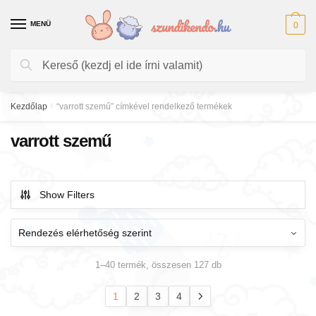
Skip
Skip
to
to
MENÜ
0
navigation
content
Keresés
Keresés
a
következőre:
Kezdőlap
/
“varrott szemű” címkével rendelkező termékek
varrott szemű
Show Filters
1–40 termék, összesen 127 db
1
2
3
4