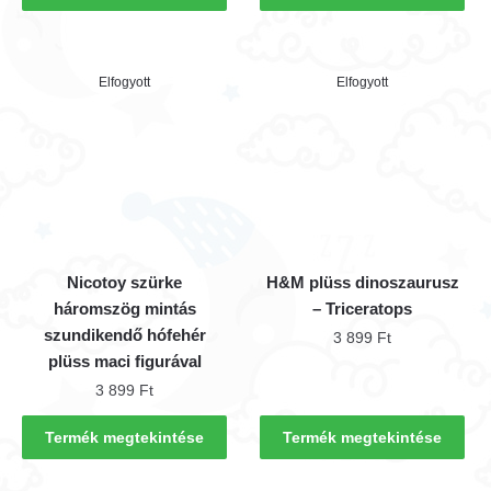
Elfogyott
Elfogyott
Nicotoy szürke
H&M plüss dinoszaurusz
háromszög mintás
– Triceratops
szundikendő hófehér
3 899
Ft
plüss maci figurával
3 899
Ft
Termék megtekintése
Termék megtekintése