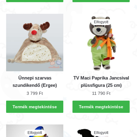
Elfogyott
Ünnepi szarvas
TV Maci Paprika Jancsival
szundikendő (Ergee)
plüssfigura (25 cm)
3 799
Ft
11 790
Ft
Termék megtekintése
Termék megtekintése
Elfogyott
Elfogyott