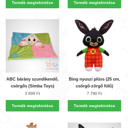
Termék megtekintése
Termék megtekintése
ABC bárány szundikendő,
Bing nyuszi plüss (25 cm,
csörgős (Simba Toys)
csörgő-zörgő fülű)
3 899
Ft
7 790
Ft
Termék megtekintése
Termék megtekintése