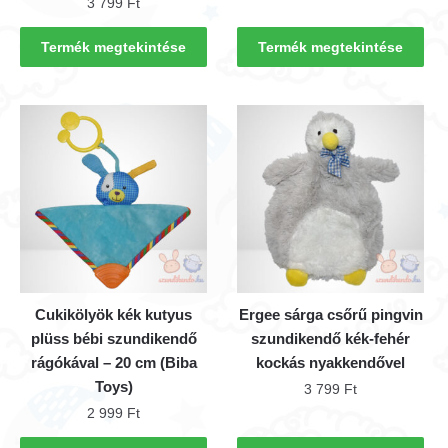
3 799
Ft
Termék megtekintése
Termék megtekintése
Cukikölyök kék kutyus
Ergee sárga csőrű pingvin
plüss bébi szundikendő
szundikendő kék-fehér
rágókával – 20 cm (Biba
kockás nyakkendővel
Toys)
3 799
Ft
2 999
Ft