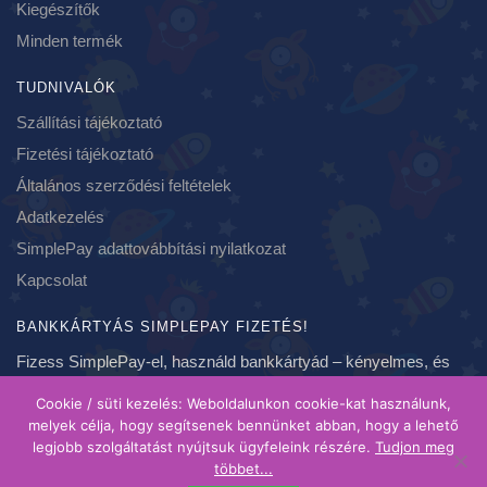
Kiegészítők
Minden termék
TUDNIVALÓK
Szállítási tájékoztató
Fizetési tájékoztató
Általános szerződési feltételek
Adatkezelés
SimplePay adattovábbítási nyilatkozat
Kapcsolat
BANKKÁRTYÁS SIMPLEPAY FIZETÉS!
Fizess SimplePay-el, használd bankkártyád – kényelmes, és
biztonságos fizetés, azonnal!
Cookie / süti kezelés: Weboldalunkon cookie-kat használunk,
melyek célja, hogy segítsenek bennünket abban, hogy a lehető
legjobb szolgáltatást nyújtsuk ügyfeleink részére.
Tudjon meg
Copyright 2020-2021 ❤ szundikendo.hu | Created by Brainspot
többet...
| A feltüntetett árak bruttó árak, forintban értendőek és ahol