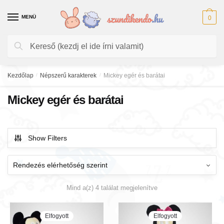
Skip
Skip
to
to
MENÜ
0
navigation
content
Keresés
Keresés
a
következőre:
Kezdőlap
/
Népszerű karakterek
/
Mickey egér és barátai
Mickey egér és barátai
Show Filters
Mind a(z) 4 találat megjelenítve
Elfogyott
Elfogyott