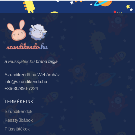
a
Plüssjáték.hu
brand tagja
Szundikendő.hu Webáruház
info@szundikendo.hu
+36-30/890-7224
TERMÉKEINK
Szundikendők
Kesztyűbábok
Plüssjátékok