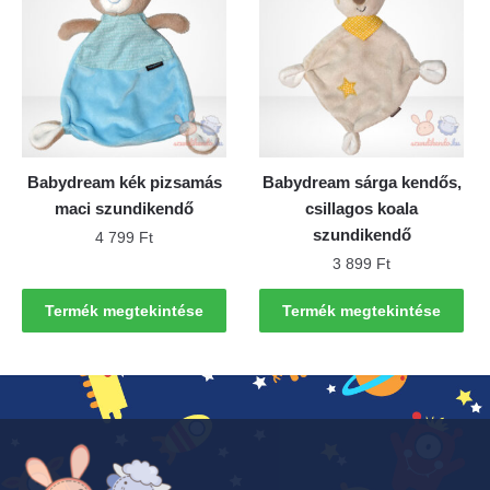
Babydream kék pizsamás
Babydream sárga kendős,
maci szundikendő
csillagos koala
szundikendő
4 799
Ft
3 899
Ft
Termék megtekintése
Termék megtekintése