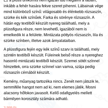
Ez a plüss unikornis nem igazán tud megállni a lábain,
inkább a fehér hasára fekve szeret pihenni. Lábainak vége
mind különböző színű: világosabb és élénkebb rózsaszín,
szürke és kék színűek. Farka és sörénye rózsaszín. A
hátán egy textilből készült nyereg található, mely a
plüssfigura része, nem levehető, igazából nem is
emelkedik ki a felülete. Mintázata pöttyös rózsaszín, lila és
szürke színben, illetve azok árnyalataiban.
A plüssfigura fején egy kék színű szarv is található, mely
szintén textilből készült. Füleinek belső része a nyereghez
hasonló mintázatú textilből készült. Szemei sötét színnel
hímzettek, orra szürke színnel van varrva, szája pedig
rózsaszín cérnából készült.
Kemény, műanyag tartozéka nincs. Zenét nem játszik le,
semmiféle hangot nem ad ki, nem elemes játék. Mosni
alacsony hőfokon javasolt. Kellő odafigyelés mellett
bármilyen korosztály számára adható.
3 999
Ft