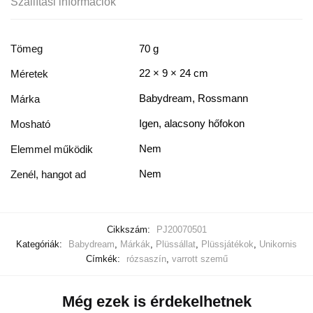
Szállítási információk
Tömeg
70 g
22 × 9 × 24 cm
Méretek
Babydream, Rossmann
Márka
Igen, alacsony hőfokon
Mosható
Nem
Elemmel működik
Nem
Zenél, hangot ad
Cikkszám:
PJ20070501
Kategóriák:
Babydream
,
Márkák
,
Plüssállat
,
Plüssjátékok
,
Unikornis
Címkék:
rózsaszín
,
varrott szemű
Még ezek is érdekelhetnek