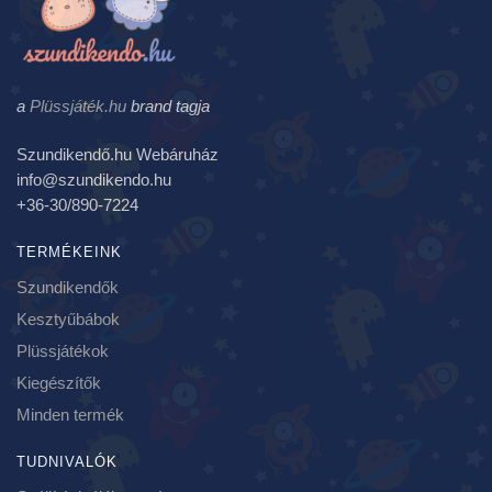
a
Plüssjáték.hu
brand tagja
Szundikendő.hu Webáruház
info@szundikendo.hu
+36-30/890-7224
TERMÉKEINK
Szundikendők
Kesztyűbábok
Plüssjátékok
Kiegészítők
Minden termék
TUDNIVALÓK