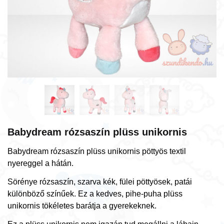
Babydream rózsaszín plüss unikornis
Babydream rózsaszín plüss unikornis pöttyös textil
nyereggel a hátán.
Sörénye rózsaszín, szarva kék, fülei pöttyösek, patái
különböző színűek. Ez a kedves, pihe-puha plüss
unikornis tökéletes barátja a gyerekeknek.