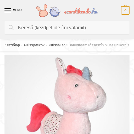
Skip
Skip
to
to
MENÜ
0
navigation
content
Keresés
Keresés
a
következőre:
Kezdőlap
/
Plüssjátékok
/
Plüssállat
/
Babydream rózsaszín plüss unikornis