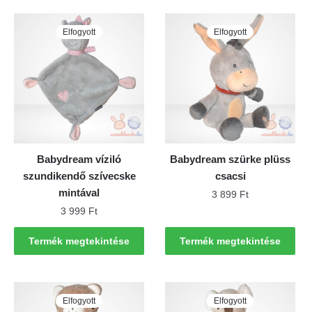
Elfogyott
Elfogyott
Babydream víziló
Babydream szürke plüss
szundikendő szívecske
csacsi
mintával
3 899
Ft
3 999
Ft
Termék megtekintése
Termék megtekintése
Elfogyott
Elfogyott