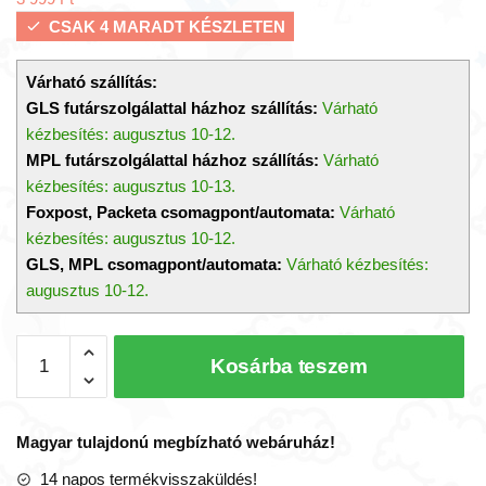
CSAK 4 MARADT KÉSZLETEN
Várható szállítás:
GLS futárszolgálattal házhoz szállítás:
Várható
kézbesítés: augusztus 10-12.
MPL futárszolgálattal házhoz szállítás:
Várható
kézbesítés: augusztus 10-13.
Foxpost, Packeta csomagpont/automata:
Várható
kézbesítés: augusztus 10-12.
GLS, MPL csomagpont/automata:
Várható kézbesítés:
augusztus 10-12.
Babydream
Kosárba teszem
rózsaszín
plüss
unikornis
Magyar tulajdonú megbízható webáruház!
mennyiség
14 napos termékvisszaküldés!