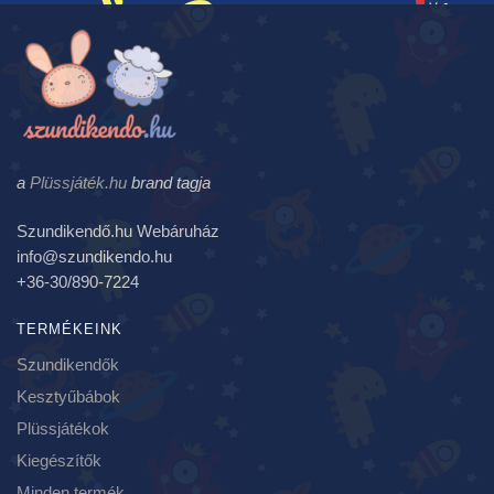
a
Plüssjáték.hu
brand tagja
Szundikendő.hu Webáruház
info@szundikendo.hu
+36-30/890-7224
TERMÉKEINK
Szundikendők
Kesztyűbábok
Plüssjátékok
Kiegészítők
Minden termék