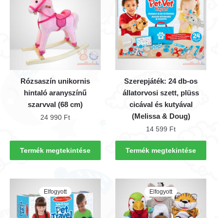
Rózsaszín unikornis
Szerepjáték: 24 db-os
hintaló aranyszínű
állatorvosi szett, plüss
szarvval (68 cm)
cicával és kutyával
(Melissa & Doug)
24 990
Ft
14 599
Ft
Termék megtekintése
Termék megtekintése
Elfogyott
Elfogyott