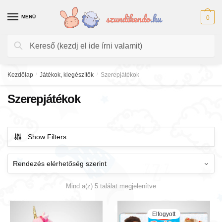
Skip
Skip
to
to
MENÜ
0
navigation
content
Keresés
Keresés
a
következőre:
Kezdőlap
/
Játékok, kiegészítők
/
Szerepjátékok
Szerepjátékok
Show Filters
Mind a(z) 5 találat megjelenítve
Elfogyott