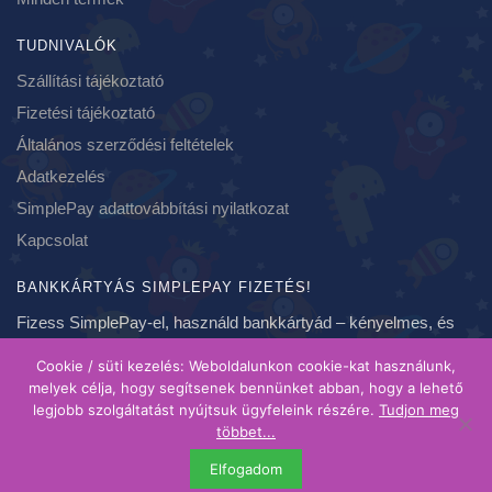
TUDNIVALÓK
Szállítási tájékoztató
Fizetési tájékoztató
Általános szerződési feltételek
Adatkezelés
SimplePay adattovábbítási nyilatkozat
Kapcsolat
BANKKÁRTYÁS SIMPLEPAY FIZETÉS!
Fizess SimplePay-el, használd bankkártyád – kényelmes, és
biztonságos fizetés, azonnal!
Cookie / süti kezelés: Weboldalunkon cookie-kat használunk,
melyek célja, hogy segítsenek bennünket abban, hogy a lehető
legjobb szolgáltatást nyújtsuk ügyfeleink részére.
Tudjon meg
Copyright 2020-2021 ❤ szundikendo.hu | Created by Brainspot
többet...
| A feltüntetett árak bruttó árak, forintban értendőek és ahol
Elfogadom
más megjelölés nem szerepel, egy darabra vonatkoznak.