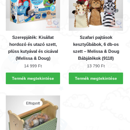
Szerepjáték: Kisállat
Szafari pajtások
hordozó és utazó szett,
kesztyűbábok, 6 db-os
plüss kutyával és cicával
szett – Melissa & Doug
(Melissa & Doug)
Bábjátékok (9118)
14 999
Ft
13 790
Ft
Termék megtekintése
Termék megtekintése
Elfogyott