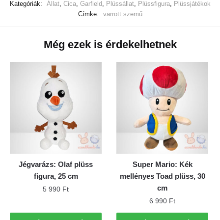
Kategóriák:
Állat
,
Cica
,
Garfield
,
Plüssállat
,
Plüssfigura
,
Plüssjátékok
Címke:
varrott szemű
Még ezek is érdekelhetnek
Jégvarázs: Olaf plüss
Super Mario: Kék
figura, 25 cm
mellényes Toad plüss, 30
cm
5 990
Ft
6 990
Ft