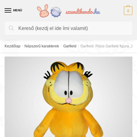
Skip
Skip
to
to
MENÜ
0
navigation
content
Keresés
Keresés
a
következőre:
Kezdőlap
/
Népszerű karakterek
/
Garfield
/
Garfield: Plüss Garfield figura, 28