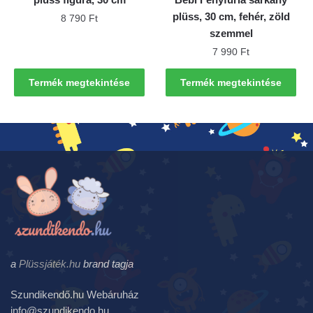
plüss, 30 cm, fehér, zöld
8 790
Ft
szemmel
7 990
Ft
Termék megtekintése
Termék megtekintése
a
Plüssjáték.hu
brand tagja
Szundikendő.hu Webáruház
info@szundikendo.hu