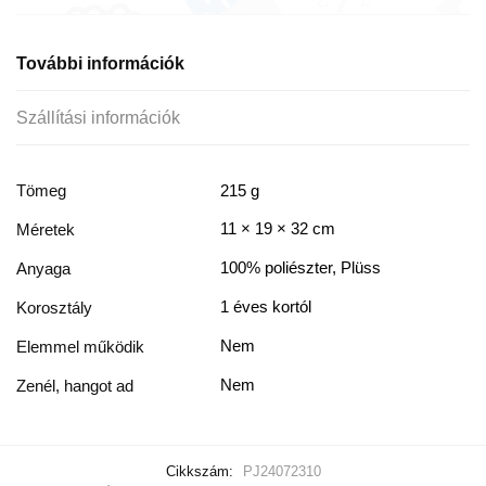
További információk
Szállítási információk
Tömeg
215 g
11 × 19 × 32 cm
Méretek
100% poliészter, Plüss
Anyaga
1 éves kortól
Korosztály
Nem
Elemmel működik
Nem
Zenél, hangot ad
Cikkszám:
PJ24072310