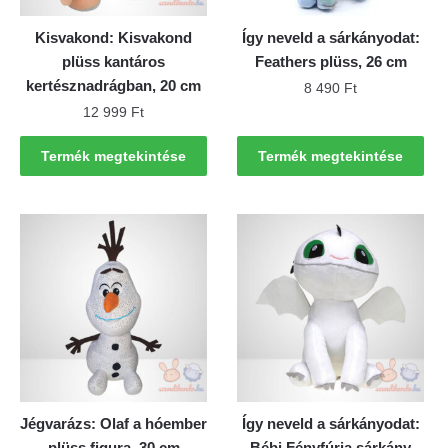
Kisvakond: Kisvakond
Így neveld a sárkányodat:
plüss kantáros
Feathers plüss, 26 cm
kertésznadrágban, 20 cm
8 490
Ft
12 999
Ft
Termék megtekintése
Termék megtekintése
Jégvarázs: Olaf a hóember
Így neveld a sárkányodat:
plüss figura, 30 cm
Bébi Fényfúria sárkány