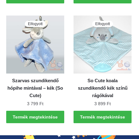
Elfogyott
Elfogyott
Szarvas szundikendő
So Cute koala
hópihe mintával – kék (So
szundikendő kék színű
Cute)
rágókával
3 799
Ft
3 899
Ft
Termék megtekintése
Termék megtekintése