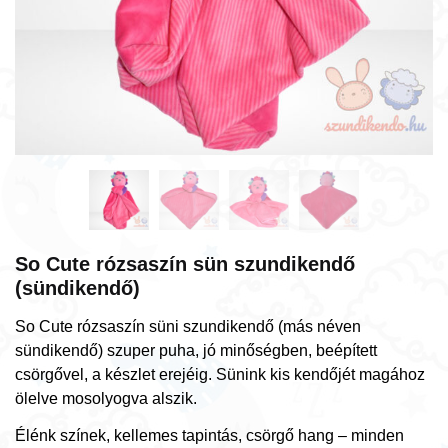
So Cute rózsaszín sün szundikendő
(sündikendő)
So Cute rózsaszín süni szundikendő (más néven
sündikendő) szuper puha, jó minőségben, beépített
csörgővel, a készlet erejéig. Sünink kis kendőjét magához
ölelve mosolyogva alszik.
Élénk színek, kellemes tapintás, csörgő hang – minden