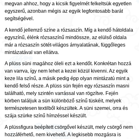
megvan ahhoz, hogy a kicsik figyelmét felkeltsük egyetlen
egyszerű, azonban mégis az egyik legfontosabb barát
segítségével.
A kendő jellemző színe a rózsaszín. Míg a kendő hátoldala
egyszínű, élénk rózsaszínű mindössze, az elülső oldala
már a rózsaszín sötét-világos árnyalatának, függőleges
mintázatával van ellátva.
A plüss süni magához öleli ezt a kendőt. Konkrétan hozzá
van varrva, így nem lehet a kezei közül kivenni. Az egyik
keze lila színű, a másik pedig épp olyan mintázatú mint a
kendő felső része. A plüss sün fején egy rózsaszín masni
található, mely szintén varrással van rögzítve. Fején
körben találjuk a sün különböző színű tüskéit, melyek
természetesen textilből készültek. A süni szemei, orra és
szája szürke színű hímzéssel készült.
A plüssfigura beépített csörgővel készült, mely csörgő nem
hozzáférhető, nem kivehető. A legkisebb mozgásra is