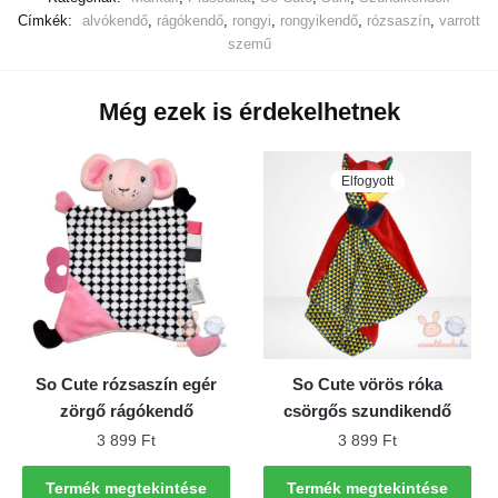
Címkék:
alvókendő
,
rágókendő
,
rongyi
,
rongyikendő
,
rózsaszín
,
varrott
szemű
Még ezek is érdekelhetnek
Elfogyott
So Cute rózsaszín egér
So Cute vörös róka
zörgő rágókendő
csörgős szundikendő
3 899
Ft
3 899
Ft
Termék megtekintése
Termék megtekintése