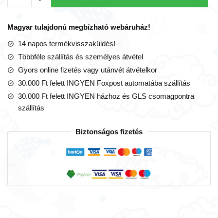
rózsaszín
sün
Magyar tulajdonú megbízható webáruház!
szundikendő
(sündikendő)
14 napos termékvisszaküldés!
mennyiség
Többféle szállítás és személyes átvétel
Gyors online fizetés vagy utánvét átvételkor
30.000 Ft felett INGYEN Foxpost automatába szállítás
30.000 Ft felett INGYEN házhoz és GLS csomagpontra
szállítás
Biztonságos fizetés