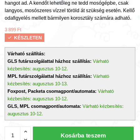
hangot ad. A kendőt lehetőleg ne tedd mosógépbe, csak
langyos, mosószeres vízzel töröld át szükség esetén. Kellő
odafigyelés mellett bármilyen korosztály számára adható.
3 899
Ft
KÉSZLETEN
Várható szállítás:
GLS futárszolgálattal házhoz szállítás:
Várható
kézbesítés: augusztus 10-12.
MPL futárszolgálattal házhoz szállítás:
Várható
kézbesítés: augusztus 10-13.
Foxpost, Packeta csomagpont/automata:
Várható
kézbesítés: augusztus 10-12.
GLS, MPL csomagpont/automata:
Várható kézbesítés:
augusztus 10-12.
So
Kosárba teszem
Cute