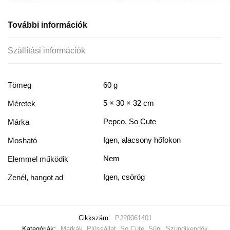
További információk
Szállítási információk
Tömeg
60 g
5 × 30 × 32 cm
Méretek
Pepco, So Cute
Márka
Igen, alacsony hőfokon
Mosható
Nem
Elemmel működik
Igen, csörög
Zenél, hangot ad
Cikkszám:
PJ20061401
Kategóriák:
Márkák
,
Plüssállat
,
So Cute
,
Süni
,
Szundikendők