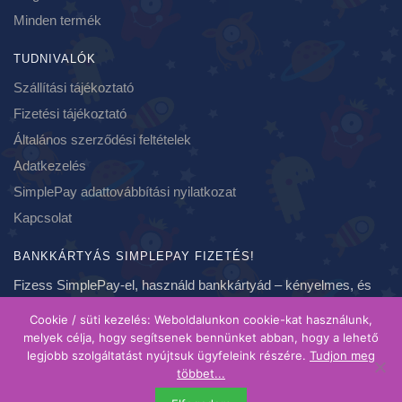
Minden termék
TUDNIVALÓK
Szállítási tájékoztató
Fizetési tájékoztató
Általános szerződési feltételek
Adatkezelés
SimplePay adattovábbítási nyilatkozat
Kapcsolat
BANKKÁRTYÁS SIMPLEPAY FIZETÉS!
Fizess SimplePay-el, használd bankkártyád – kényelmes, és
biztonságos fizetés, azonnal!
Cookie / süti kezelés: Weboldalunkon cookie-kat használunk,
melyek célja, hogy segítsenek bennünket abban, hogy a lehető
legjobb szolgáltatást nyújtsuk ügyfeleink részére.
Tudjon meg
Copyright 2020-2021 ❤ szundikendo.hu | Created by Brainspot
többet...
| A feltüntetett árak bruttó árak, forintban értendőek és ahol