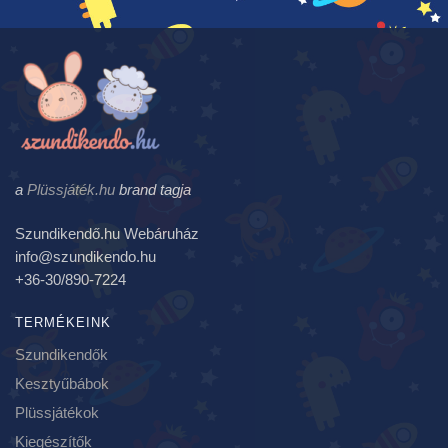
a
Plüssjáték.hu
brand tagja
Szundikendő.hu Webáruház
info@szundikendo.hu
+36-30/890-7224
TERMÉKEINK
Szundikendők
Kesztyűbábok
Plüssjátékok
Kiegészítők