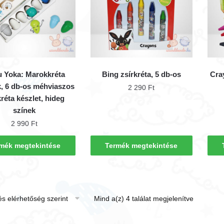
 Yoka: Marokkréta
Bing zsírkréta, 5 db-os
Cra
, 6 db-os méhviaszos
2 290
Ft
kréta készlet, hideg
színek
2 990
Ft
mék megtekintése
Termék megtekintése
Mind a(z) 4 találat megjelenítve