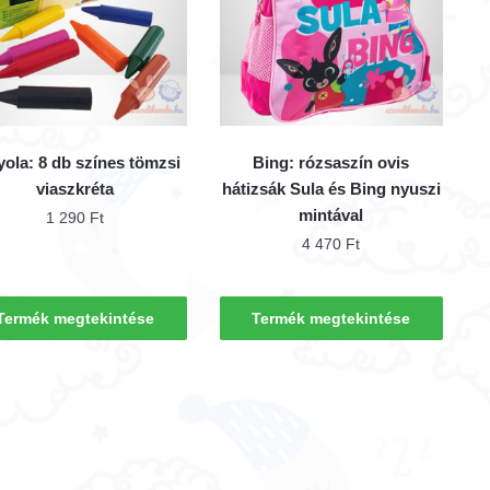
yola: 8 db színes tömzsi
Bing: rózsaszín ovis
viaszkréta
hátizsák Sula és Bing nyuszi
mintával
1 290
Ft
4 470
Ft
Termék megtekintése
Termék megtekintése