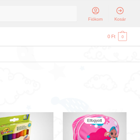
Fiókom
Kosár
0
Ft
0
Elfogyott