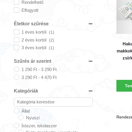
Rendelhető
Elfogyott
Életkor szűrése
1 éves kortól
(1)
2 éves kortól
(2)
Haku
3 éves kortól
(1)
makkok
zsír
Szűrés ár szerint
1 290
Ft
-
3 290
Ft
3 290
Ft
-
4 470
Ft
Ter
Kategóriák
Állat
Nyuszi
Írószer, iskolaszer