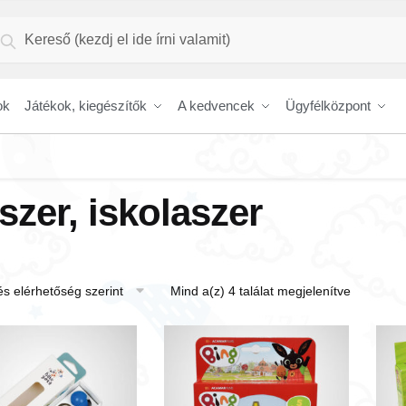
resés
Keresés
vetkezőre:
ok
Játékok, kiegészítők
A kedvencek
Ügyfélközpont
ószer, iskolaszer
Mind a(z) 4 találat megjelenítve