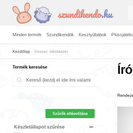
Skip
Skip
Ke
to
to
a
navigation
content
kö
Minden termék
Szundikendők
Kesztyűbábok
Plüssjáték
Kezdőlap
Írószer, iskolaszer
/
Ír
Termék keresése
Keresés
Keresés
a
következőre:
Szűrők eltávolítása
Készletállapot szűrése