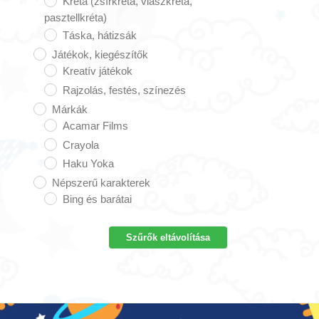
Kréta (zsírkréta, viaszkréta,
pasztellkréta)
Táska, hátizsák
Játékok, kiegészítők
Kreatív játékok
Rajzolás, festés, színezés
Márkák
Acamar Films
Crayola
Haku Yoka
Népszerű karakterek
Bing és barátai
Szűrők eltávolítása