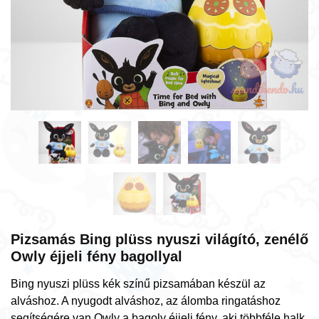
Pizsamás Bing plüss nyuszi világító, zenélő
Owly éjjeli fény bagollyal
Bing nyuszi plüss kék színű pizsamában készül az
alváshoz. A nyugodt alváshoz, az álomba ringatáshoz
segítségére van Owly a bagoly éjjeli fény, aki többféle halk