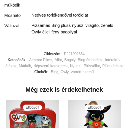
működik
Nedves törlőkendővel töröld át
Mosható
Pizsamás Bing plüss nyuszi világító, zenélő
Változat:
Owly éjjeli fény bagollyal
Cikkszám:
PJ21092634
Kategóriák:
Acamar Films
,
Állat
,
Bagoly
,
Bing és barátai
,
Interaktív
játékok
,
Márkák
,
Népszerű karakterek
,
Nyuszi
,
Plüssállat
,
Plüssjátékok
Címkék:
Bing
,
Owly
,
varrott szemű
Még ezek is érdekelhetnek
Elfogyott
Elfogyott