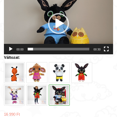
00:00
00:30
Változat:
16 990
Ft