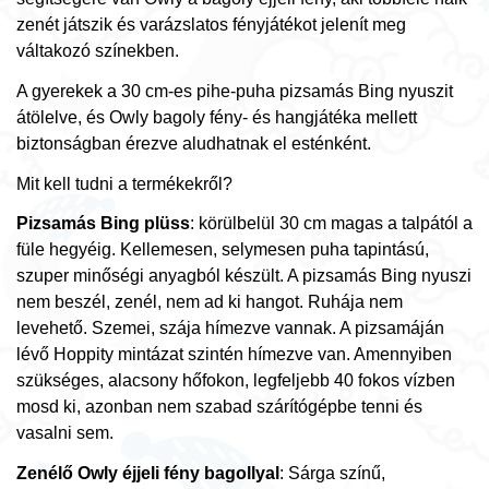
zenét játszik és varázslatos fényjátékot jelenít meg
váltakozó színekben.
A gyerekek a 30 cm-es pihe-puha pizsamás Bing nyuszit
átölelve, és Owly bagoly fény- és hangjátéka mellett
biztonságban érezve aludhatnak el esténként.
Mit kell tudni a termékekről?
Pizsamás Bing plüss
: körülbelül 30 cm magas a talpától a
füle hegyéig. Kellemesen, selymesen puha tapintású,
szuper minőségi anyagból készült. A pizsamás Bing nyuszi
nem beszél, zenél, nem ad ki hangot. Ruhája nem
levehető. Szemei, szája hímezve vannak. A pizsamáján
lévő Hoppity mintázat szintén hímezve van. Amennyiben
szükséges, alacsony hőfokon, legfeljebb 40 fokos vízben
mosd ki, azonban nem szabad szárítógépbe tenni és
vasalni sem.
Zenélő Owly éjjeli fény bagollyal
: Sárga színű,