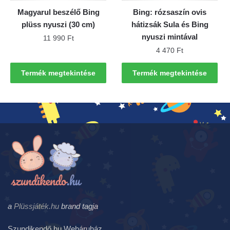
Magyarul beszélő Bing
Bing: rózsaszín ovis
plüss nyuszi (30 cm)
hátizsák Sula és Bing
nyuszi mintával
11 990
Ft
4 470
Ft
Termék megtekintése
Termék megtekintése
a
Plüssjáték.hu
brand tagja
Szundikendő.hu Webáruház