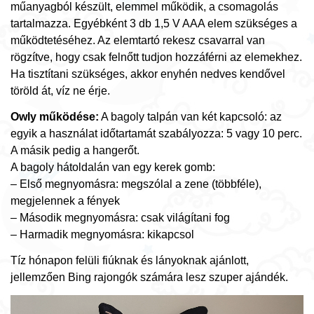
műanyagból készült, elemmel működik, a csomagolás
tartalmazza. Egyébként 3 db 1,5 V AAA elem szükséges a
működtetéséhez. Az elemtartó rekesz csavarral van
rögzítve, hogy csak felnőtt tudjon hozzáférni az elemekhez.
Ha tisztítani szükséges, akkor enyhén nedves kendővel
töröld át, víz ne érje.
Owly működése:
A bagoly talpán van két kapcsoló: az
egyik a használat időtartamát szabályozza: 5 vagy 10 perc.
A másik pedig a hangerőt.
A bagoly hátoldalán van egy kerek gomb:
– Első megnyomásra: megszólal a zene (többféle),
megjelennek a fények
– Második megnyomásra: csak világítani fog
– Harmadik megnyomásra: kikapcsol
Tíz hónapon felüli fiúknak és lányoknak ajánlott,
jellemzően Bing rajongók számára lesz szuper ajándék.
Videólejátszó