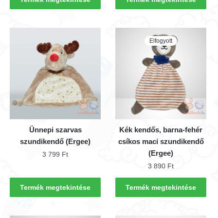
Elfogyott
Ünnepi szarvas
Kék kendős, barna-fehér
szundikendő (Ergee)
csíkos maci szundikendő
(Ergee)
3 799
Ft
3 890
Ft
Termék megtekintése
Termék megtekintése