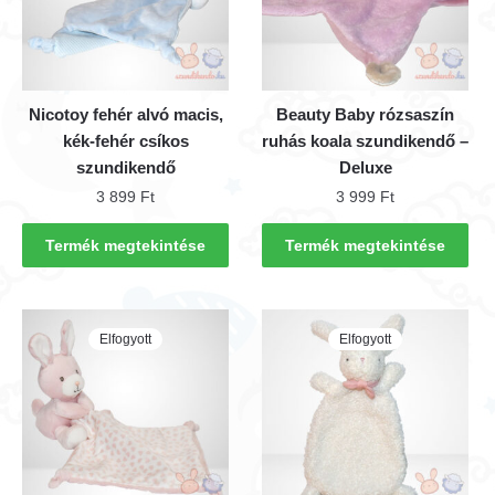
Nicotoy fehér alvó macis,
Beauty Baby rózsaszín
kék-fehér csíkos
ruhás koala szundikendő –
szundikendő
Deluxe
3 899
Ft
3 999
Ft
Termék megtekintése
Termék megtekintése
Elfogyott
Elfogyott