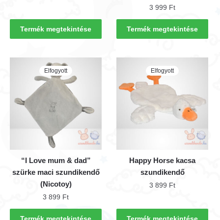
3 999
Ft
Termék megtekintése
Termék megtekintése
Elfogyott
Elfogyott
“I Love mum & dad”
Happy Horse kacsa
szürke maci szundikendő
szundikendő
(Nicotoy)
3 899
Ft
3 899
Ft
Termék megtekintése
Termék megtekintése