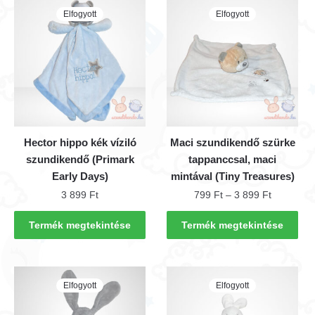
Elfogyott
Elfogyott
Hector hippo kék víziló
Maci szundikendő szürke
szundikendő (Primark
tappanccsal, maci
Early Days)
mintával (Tiny Treasures)
Ártartomá
3 899
Ft
799
Ft
–
3 899
Ft
799 Ft
Ennek
-
Termék megtekintése
Termék megtekintése
a
3
terméknek
899 Ft
több
Elfogyott
Elfogyott
variációja
van.