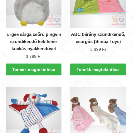
Ergee sárga csőrű pingvin
ABC bárány szundikendő,
szundikendő kék-fehér
csörgős (Simba Toys)
kockás nyakkendővel
3 899
Ft
3 799
Ft
Termék megtekintése
Termék megtekintése