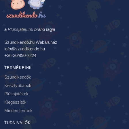
a
Plüssjáték.hu
brand tagja
Szundikendő.hu Webáruház
info@szundikendo.hu
+36-30/890-7224
TERMÉKEINK
Szundikendők
Kesztyűbábok
Plüssjátékok
Kiegészítők
Minden termék
TUDNIVALÓK