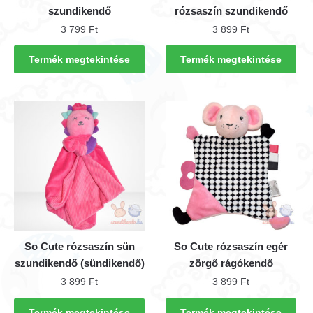
szundikendő
rózsaszín szundikendő
3 799
Ft
3 899
Ft
Termék megtekintése
Termék megtekintése
So Cute rózsaszín sün
So Cute rózsaszín egér
szundikendő (sündikendő)
zörgő rágókendő
3 899
Ft
3 899
Ft
Termék megtekintése
Termék megtekintése