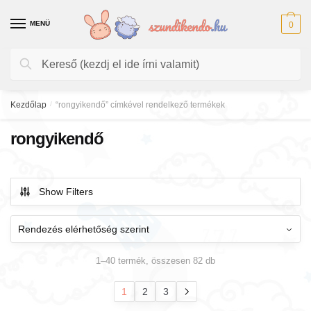
Skip
Skip
to
to
MENÜ
0
navigation
content
Keresés
Keresés
a
következőre:
Kezdőlap
/
“rongyikendő” címkével rendelkező termékek
rongyikendő
Show Filters
1–40 termék, összesen 82 db
1
2
3