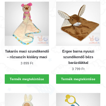
Takarós maci szundikendő
Ergee barna nyuszi
– rózsaszín kislány maci
szundikendő bézs
barázdákkal
3 899
Ft
3 799
Ft
Termék megtekintése
Termék megtekintése