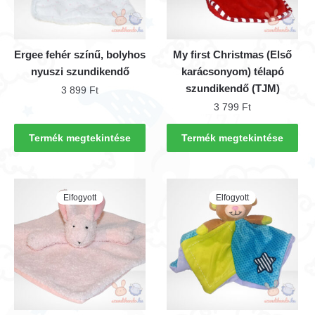
Ergee fehér színű, bolyhos
My first Christmas (Első
nyuszi szundikendő
karácsonyom) télapó
szundikendő (TJM)
3 899
Ft
3 799
Ft
Termék megtekintése
Termék megtekintése
Elfogyott
Elfogyott