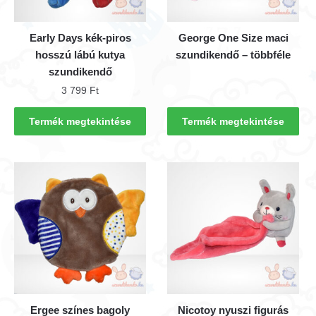
Early Days kék-piros
George One Size maci
hosszú lábú kutya
szundikendő – többféle
szundikendő
3 799
Ft
Termék megtekintése
Termék megtekintése
Ergee színes bagoly
Nicotoy nyuszi figurás