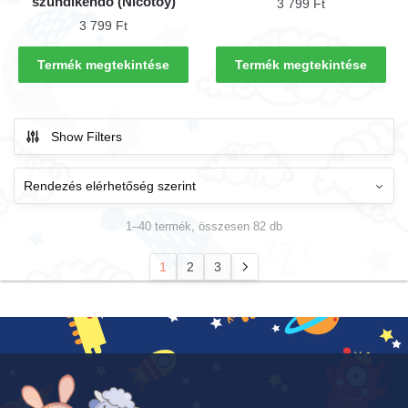
szundikendő (Nicotoy)
3 799
Ft
3 799
Ft
Termék megtekintése
Termék megtekintése
Show Filters
1–40 termék, összesen 82 db
1
2
3