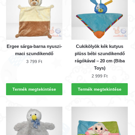
Ergee sárga-barna nyuszi-
Cukikölyök kék kutyus
maci szundikendő
plüss bébi szundikendő
rágókával – 20 cm (Biba
3 799
Ft
Toys)
2 999
Ft
Termék megtekintése
Termék megtekintése