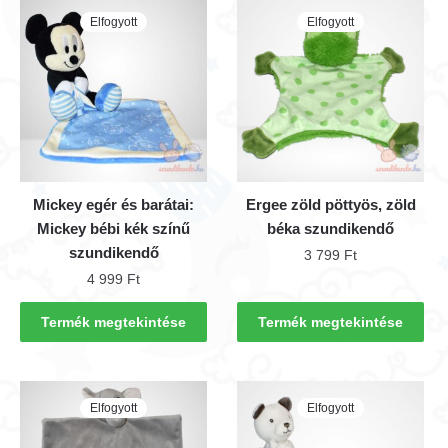
Elfogyott
Elfogyott
Mickey egér és barátai:
Ergee zöld pöttyös, zöld
Mickey bébi kék színű
béka szundikendő
szundikendő
3 799
Ft
4 999
Ft
Termék megtekintése
Termék megtekintése
Elfogyott
Elfogyott