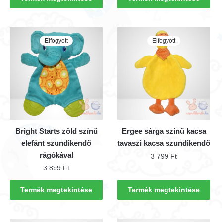
Elfogyott
Elfogyott
Bright Starts zöld színű
Ergee sárga színű kacsa
elefánt szundikendő
tavaszi kacsa szundikendő
rágókával
3 799
Ft
3 899
Ft
Termék megtekintése
Termék megtekintése