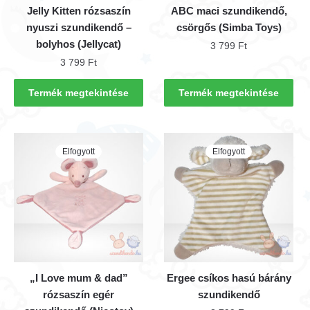
Jelly Kitten rózsaszín
ABC maci szundikendő,
nyuszi szundikendő –
csörgős (Simba Toys)
bolyhos (Jellycat)
3 799
Ft
3 799
Ft
Termék megtekintése
Termék megtekintése
Elfogyott
Elfogyott
„I Love mum & dad”
Ergee csíkos hasú bárány
rózsaszín egér
szundikendő