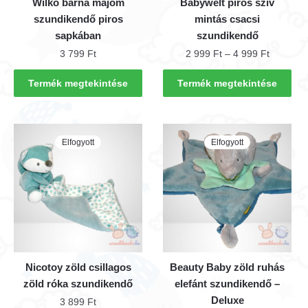
Wilko barna majom
Babywelt piros szív
szundikendő piros
mintás csacsi
sapkában
szundikendő
Ártartom
3 799
Ft
2 999
Ft
–
4 999
Ft
2
Ennek
999 Ft
Termék megtekintése
Termék megtekintése
a
-
terméknek
4
több
999 Ft
Elfogyott
Elfogyott
variációja
van.
A
változatok
a
termékoldalon
választhatók
ki
Nicotoy zöld csillagos
Beauty Baby zöld ruhás
zöld róka szundikendő
elefánt szundikendő –
Deluxe
3 899
Ft