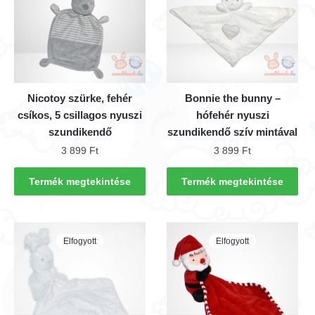
A
változatok
a
termékoldalon
választhatók
ki
Nicotoy szürke, fehér
Bonnie the bunny –
csíkos, 5 csillagos nyuszi
hófehér nyuszi
szundikendő
szundikendő szív mintával
3 899
Ft
3 899
Ft
Termék megtekintése
Termék megtekintése
Elfogyott
Elfogyott