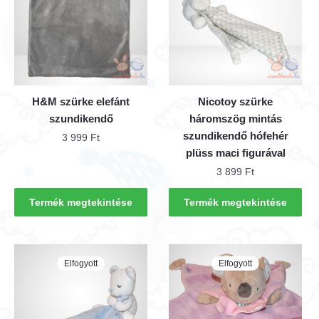
H&M szürke elefánt
Nicotoy szürke
szundikendő
háromszög mintás
szundikendő hófehér
3 999
Ft
plüss maci figurával
3 899
Ft
Termék megtekintése
Termék megtekintése
Elfogyott
Elfogyott