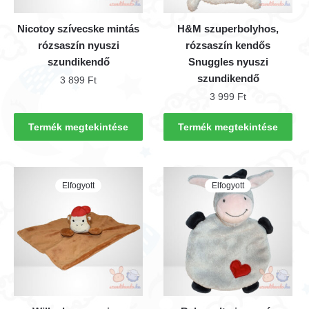
Nicotoy szívecske mintás
H&M szuperbolyhos,
rózsaszín nyuszi
rózsaszín kendős
szundikendő
Snuggles nyuszi
szundikendő
3 899
Ft
3 999
Ft
Termék megtekintése
Termék megtekintése
Elfogyott
Elfogyott