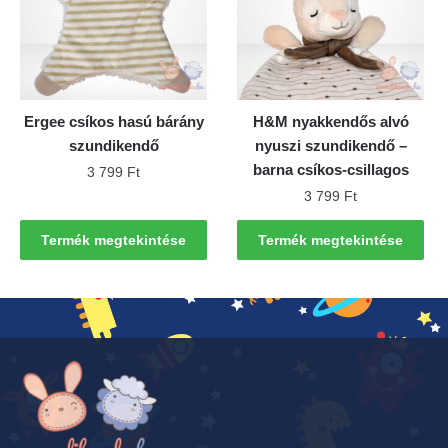
Ergee csíkos hasú bárány
H&M nyakkendős alvó
szundikendő
nyuszi szundikendő –
barna csíkos-csillagos
3 799
Ft
3 799
Ft
Termék megtekintése
Termék megtekintése