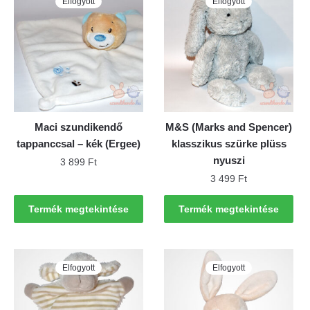
Elfogyott
Elfogyott
Maci szundikendő
M&S (Marks and Spencer)
tappanccsal – kék (Ergee)
klasszikus szürke plüss
nyuszi
3 899
Ft
3 499
Ft
Termék megtekintése
Termék megtekintése
Elfogyott
Elfogyott