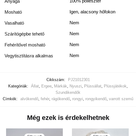
100% poliészter
Anyaga
Igen, alacsony hőfokon
Mosható
Nem
Vasalható
Nem
Szárítógépbe tehető
Nem
Fehérítővel mosható
Nem
Vegytisztításra alkalmas
Cikkszám:
PJ21012301
Kategóriák:
Állat
,
Ergee
,
Márkák
,
Nyuszi
,
Plüssállat
,
Plüssjátékok
,
Szundikendők
Címkék:
alvókendő
,
fehér
,
rágókendő
,
rongyi
,
rongyikendő
,
varrott szemű
Még ezek is érdekelhetnek