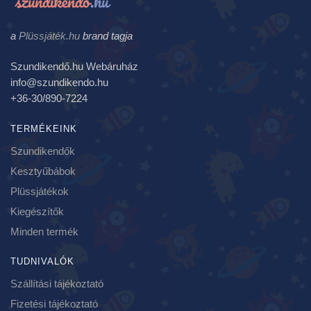
a
Plüssjáték.hu
brand tagja
Szundikendő.hu Webáruház
info@szundikendo.hu
+36-30/890-7224
TERMÉKEINK
Szundikendők
Kesztyűbábok
Plüssjátékok
Kiegészítők
Minden termék
TUDNIVALÓK
Szállítási tájékoztató
Fizetési tájékoztató