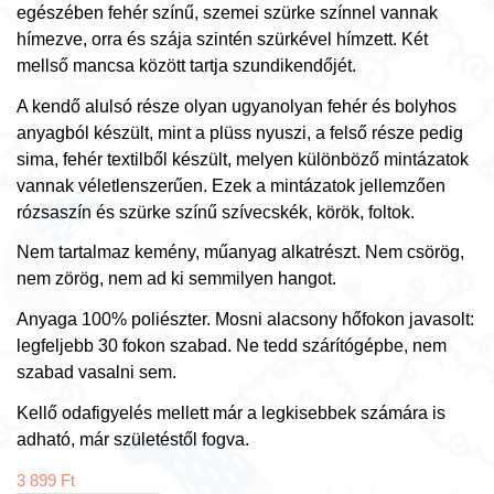
egészében fehér színű, szemei szürke színnel vannak
hímezve, orra és szája szintén szürkével hímzett. Két
mellső mancsa között tartja szundikendőjét.
A kendő alulsó része olyan ugyanolyan fehér és bolyhos
anyagból készült, mint a plüss nyuszi, a felső része pedig
sima, fehér textilből készült, melyen különböző mintázatok
vannak véletlenszerűen. Ezek a mintázatok jellemzően
rózsaszín és szürke színű szívecskék, körök, foltok.
Nem tartalmaz kemény, műanyag alkatrészt. Nem csörög,
nem zörög, nem ad ki semmilyen hangot.
Anyaga 100% poliészter. Mosni alacsony hőfokon javasolt:
legfeljebb 30 fokon szabad. Ne tedd szárítógépbe, nem
szabad vasalni sem.
Kellő odafigyelés mellett már a legkisebbek számára is
adható, már születéstől fogva.
3 899
Ft