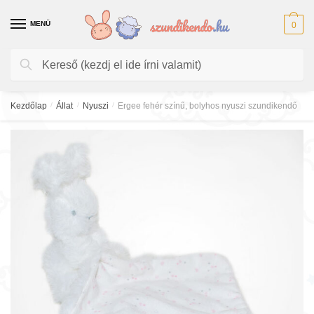
Skip
Skip
to
to
MENÜ
0
navigation
content
Keresés
Keresés
a
következőre:
Kezdőlap
/
Állat
/
Nyuszi
/
Ergee fehér színű, bolyhos nyuszi szundikendő