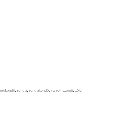
ágókendő
,
rongyi
,
rongyikendő
,
varrott szemű
,
zöld