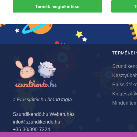
Termék megtekintése
T
TERMÉKEI
Szundiken
Kesztyűbá
Plüssjáték
Kiegészítő
a
Plüssjáték.hu
brand tagja
Minden ter
Szundikendő.hu Webáruház
info@szundikendo.hu
+36-30/890-7224