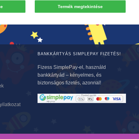
se
Termék megtekintése
BANKKÁRTYÁS SIMPLEPAY FIZETÉS!
Fizess SimplePay-el, használd
bankkártyád – kényelmes, és
biztonságos fizetés, azonnal!
ek
yilatkozat