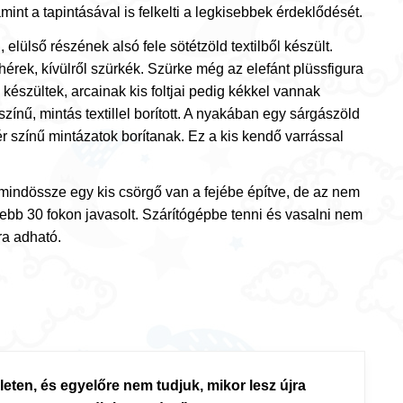
nt a tapintásával is felkelti a legkisebbek érdeklődését.
elülső részének alsó fele sötétzöld textilből készült.
hérek, kívülről szürkék. Szürke még az elefánt plüssfigura
 készültek, arcainak kis foltjai pedig kékkel vannak
zínű, mintás textillel borított. A nyakában egy sárgászöld
ér színű mintázatok borítanak. Ez a kis kendő varrással
 mindössze egy kis csörgő van a fejébe építve, de az nem
jebb 30 fokon javasolt. Szárítógépbe tenni és vasalni nem
ra adható.
leten, és egyelőre nem tudjuk, mikor lesz újra