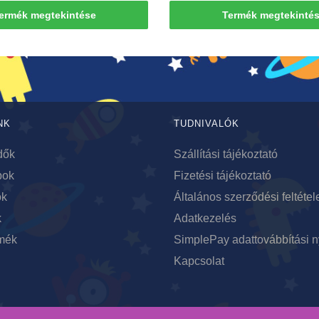
ermék megtekintése
Termék megtekinté
NK
TUDNIVALÓK
dők
Szállítási tájékoztató
bok
Fizetési tájékoztató
ok
Általános szerződési feltétel
k
Adatkezelés
mék
SimplePay adattovábbítási n
Kapcsolat