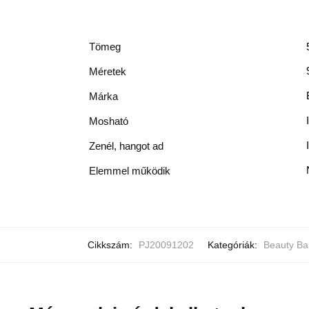
Tömeg
Méretek
Márka
Mosható
Zenél, hangot ad
Elemmel működik
Cikkszám:
PJ20091202
Kategóriák:
Beauty Ba