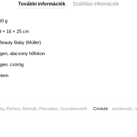
További információk
Szállítási információk
50 g
9 × 16 × 25 cm
Beauty Baby (Müller)
Igen, alacsony hőfokon
Igen, csörög
Nem
by
,
Elefánt
,
Márkák
,
Plüssállat
,
Szundikendők
Címkék:
alvókendő
,
r