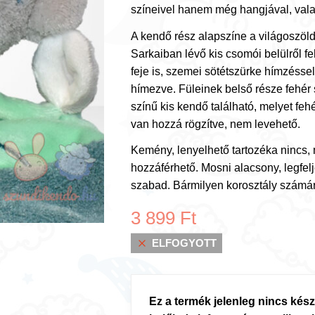
színeivel hanem még hangjával, valami
A kendő rész alapszíne a világoszöld, 
Sarkaiban lévő kis csomói belülről fe
feje is, szemei sötétszürke hímzéssel
hímezve. Füleinek belső része fehér s
színű kis kendő található, melyet feh
van hozzá rögzítve, nem levehető.
Kemény, lenyelhető tartozéka nincs,
hozzáférhető. Mosni alacsony, legfel
szabad. Bármilyen korosztály számá
3 899
Ft
ELFOGYOTT
Ez a termék jelenleg nincs kész