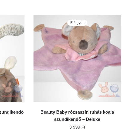
Elfogyott
szundikendő
Beauty Baby rózsaszín ruhás koala
szundikendő – Deluxe
3 999
Ft