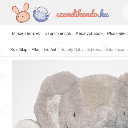
Skip
Skip
Ke
to
to
a
navigation
content
kö
Minden termék
Szundikendők
Kesztyűbábok
Plüssjáték
Kezdőlap
Állat
Elefánt
Beauty Baby zöld ruhás elefánt szun
/
/
/