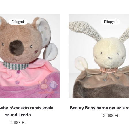
Elfogyott
Elfogyott
aby rózsaszín ruhás koala
Beauty Baby barna nyuszis 
szundikendő
3 899
Ft
3 899
Ft