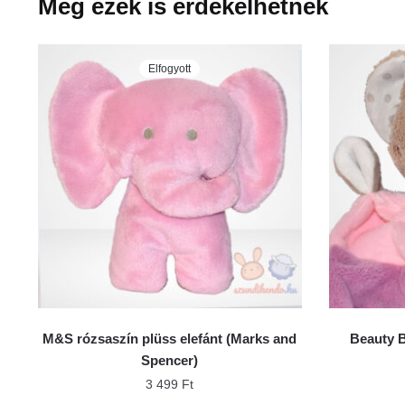
Még ezek is érdekelhetnek
Elfogyott
M&S rózsaszín plüss elefánt (Marks and
Beauty B
Spencer)
3 499
Ft