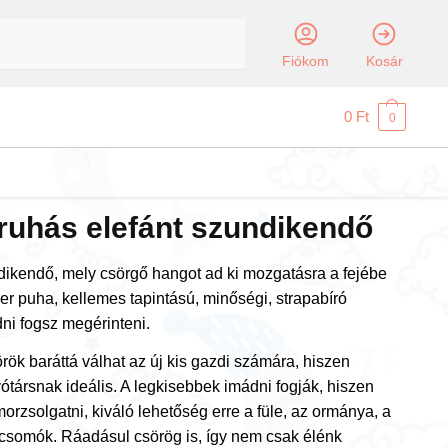
Fiókom
Kosár
0
Ft
0
ruhás elefánt szundikendő
dikendő, mely csörgő hangot ad ki mozgatásra a fejébe
per puha, kellemes tapintású, minőségi, strapabíró
dni fogsz megérinteni.
rök baráttá válhat az új kis gazdi számára, hiszen
ótársnak ideális. A legkisebbek imádni fogják, hiszen
rzsolgatni, kiváló lehetőség erre a füle, az ormánya, a
csomók. Ráadásul csörög is, így nem csak élénk