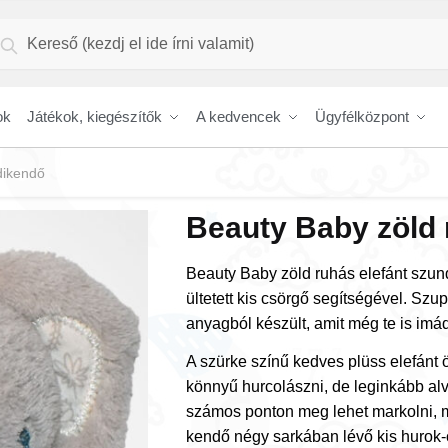
resés
Keresés
vetkezőre:
ok
Játékok, kiegészítők
A kedvencek
Ügyfélközpont
dikendő
Beauty Baby zöld 
Beauty Baby zöld ruhás elefánt szun
ültetett kis csörgő segítségével. Szu
anyagból készült, amit még te is imá
A szürke színű kedves plüss elefánt ö
könnyű hurcolászni, de leginkább alv
számos ponton meg lehet markolni, mo
kendő négy sarkában lévő kis hurok-