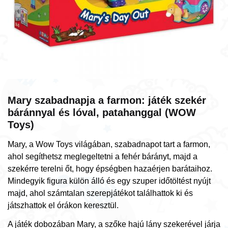
Mary szabadnapja a farmon: játék szekér
báránnyal és lóval, patahanggal (WOW
Toys)
Mary, a Wow Toys világában, szabadnapot tart a farmon,
ahol segíthetsz meglegeltetni a fehér bárányt, majd a
szekérre terelni őt, hogy épségben hazaérjen barátaihoz.
Mindegyik figura külön álló és egy szuper időtöltést nyújt
majd, ahol számtalan szerepjátékot találhattok ki és
játszhattok el órákon keresztül.
A játék dobozában Mary, a szőke hajú lány szekerével járja