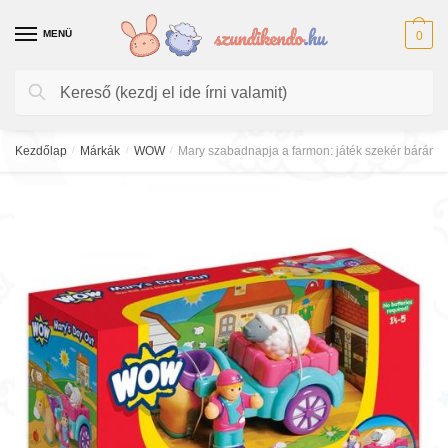
Skip
Skip
to
to
MENÜ
0
navigation
content
Keresés
Keresés
a
következőre:
Kezdőlap
/
Márkák
/
WOW
/
Mary szabadnapja a farmon: játék szekér báránn