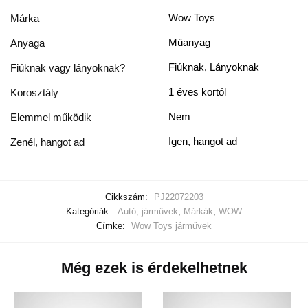
Wow Toys
Márka
Műanyag
Anyaga
Fiúknak, Lányoknak
Fiúknak vagy lányoknak?
1 éves kortól
Korosztály
Nem
Elemmel működik
Igen, hangot ad
Zenél, hangot ad
Cikkszám:
PJ22072203
Kategóriák:
Autó, járművek
,
Márkák
,
WOW
Címke:
Wow Toys járművek
Még ezek is érdekelhetnek