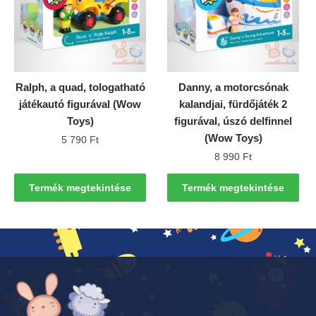
Ralph, a quad, tologatható
Danny, a motorcsónak
játékautó figurával (Wow
kalandjai, fürdőjáték 2
Toys)
figurával, úszó delfinnel
(Wow Toys)
5 790
Ft
8 990
Ft
Termék megtekintése
Termék megtekintése