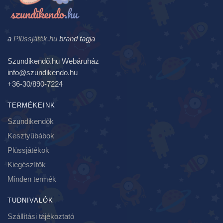
a
Plüssjáték.hu
brand tagja
Szundikendő.hu Webáruház
info@szundikendo.hu
+36-30/890-7224
TERMÉKEINK
Szundikendők
Kesztyűbábok
Plüssjátékok
Kiegészítők
Minden termék
TUDNIVALÓK
Szállítási tájékoztató