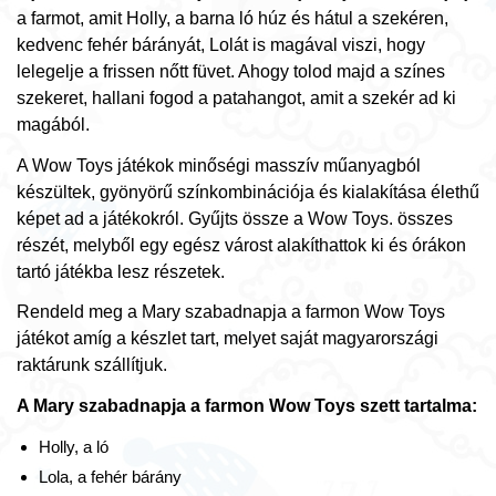
a farmot, amit Holly, a barna ló húz és hátul a szekéren,
kedvenc fehér bárányát, Lolát is magával viszi, hogy
lelegelje a frissen nőtt füvet. Ahogy tolod majd a színes
szekeret, hallani fogod a patahangot, amit a szekér ad ki
magából.
A Wow Toys játékok minőségi masszív műanyagból
készültek, gyönyörű színkombinációja és kialakítása élethű
képet ad a játékokról. Gyűjts össze a Wow Toys. összes
részét, melyből egy egész várost alakíthattok ki és órákon
tartó játékba lesz részetek.
Rendeld meg a Mary szabadnapja a farmon Wow Toys
játékot amíg a készlet tart, melyet saját magyarországi
raktárunk szállítjuk.
A Mary szabadnapja a farmon Wow Toys szett tartalma:
Holly, a ló
Lola, a fehér bárány