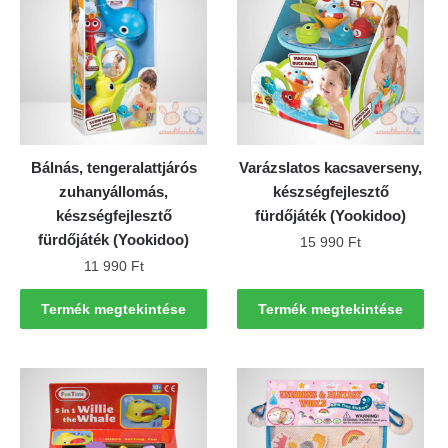
Bálnás, tengeralattjárós
Varázslatos kacsaverseny,
zuhanyállomás,
készségfejlesztő
készségfejlesztő
fürdőjáték (Yookidoo)
fürdőjáték (Yookidoo)
15 990
Ft
11 990
Ft
Termék megtekintése
Termék megtekintése