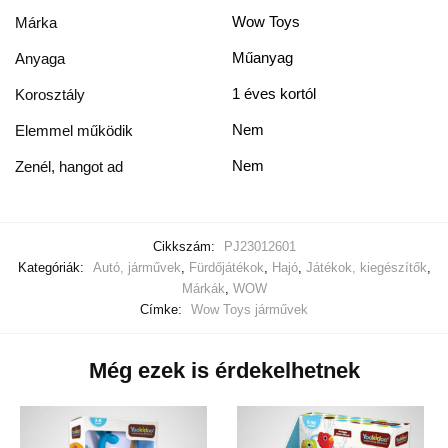
Wow Toys
Márka
Műanyag
Anyaga
1 éves kortól
Korosztály
Nem
Elemmel működik
Nem
Zenél, hangot ad
Cikkszám:
PJ23012601
Kategóriák:
Autó, járművek
,
Fürdőjátékok
,
Hajó
,
Játékok, kiegészítők
,
Márkák
,
WOW
Címke:
Wow Toys járművek
Még ezek is érdekelhetnek