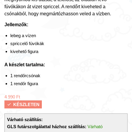
fúvókákon át vizet spriccel. A rendőrt kiveheted a
csónakból, hogy megmártózhasson veled a vízben.
Jellemzők:
lebeg a vízen
spriccelő fúvókák
kivehető figura
A készlet tartalma:
1 rendőrcsónak
1 rendőr figura
4 990
Ft
KÉSZLETEN
Várható szállítás:
GLS futárszolgálattal házhoz szállítás:
Várható