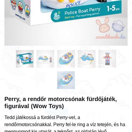
Perry, a rendőr motorcsónak fürdőjáték,
figurával (Wow Toys)
Tedd játékossá a fürdést Perry-vel, a
rendőrmotorcsónakkal. Perry fel-le ring a víz tetején, és ha
megnyomod kis utasát, a teknőst, az oldalán lévő