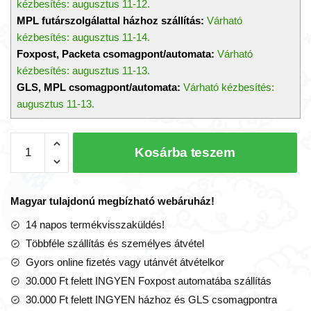
kézbesítés: augusztus 11-12.
MPL futárszolgálattal házhoz szállítás:
Várható
kézbesítés: augusztus 11-14.
Foxpost, Packeta csomagpont/automata:
Várható
kézbesítés: augusztus 11-13.
GLS, MPL csomagpont/automata:
Várható kézbesítés:
augusztus 11-13.
Perry,
Kosárba teszem
a
rendőr
motorcsónak
Magyar tulajdonú megbízható webáruház!
fürdőjáték,
figurával
14 napos termékvisszaküldés!
(Wow
Többféle szállítás és személyes átvétel
Toys)
Gyors online fizetés vagy utánvét átvételkor
mennyiség
30.000 Ft felett INGYEN Foxpost automatába szállítás
30.000 Ft felett INGYEN házhoz és GLS csomagpontra