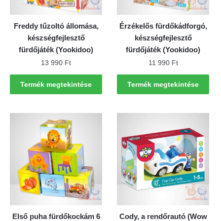
Freddy tűzoltó állomása,
Érzékelős fürdőkádforgó,
készségfejlesztő
készségfejlesztő
fürdőjáték (Yookidoo)
fürdőjáték (Yookidoo)
13 990
Ft
11 990
Ft
Termék megtekintése
Termék megtekintése
Első puha fürdőkockám 6
Cody, a rendőrautó (Wow