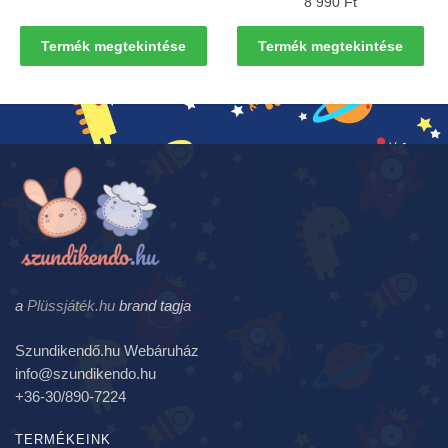
8 990
Ft
Termék megtekintése
Termék megtekintése
a
Plüssjáték.hu
brand tagja
Szundikendő.hu Webáruház
info@szundikendo.hu
+36-30/890-7224
TERMÉKEINK