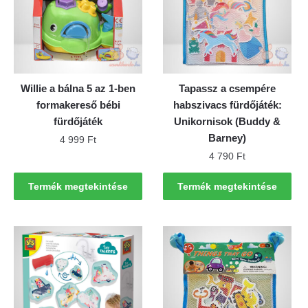
Willie a bálna 5 az 1-ben
Tapassz a csempére
formakereső bébi
habszivacs fürdőjáték:
fürdőjáték
Unikornisok (Buddy &
Barney)
4 999
Ft
4 790
Ft
Termék megtekintése
Termék megtekintése