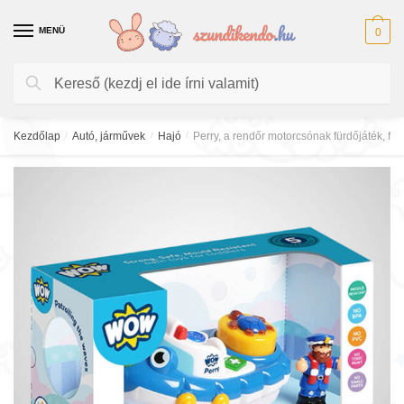
Skip
Skip
to
to
MENÜ
0
navigation
content
Keresés
Keresés
a
következőre:
Kezdőlap
/
Autó, járművek
/
Hajó
/
Perry, a rendőr motorcsónak fürdőjáték, fi