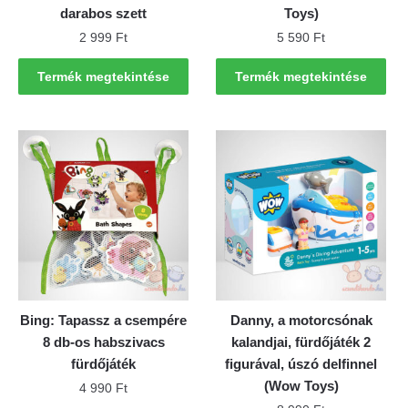
darabos szett
Toys)
2 999
Ft
5 590
Ft
Termék megtekintése
Termék megtekintése
Bing: Tapassz a csempére
Danny, a motorcsónak
8 db-os habszivacs
kalandjai, fürdőjáték 2
fürdőjáték
figurával, úszó delfinnel
(Wow Toys)
4 990
Ft