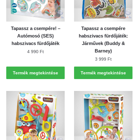
Tapassz a csempére! –
Tapassz a csempére
Autómosó (SES)
habszivacs fürdőjáték:
habszivacs fürdőjáték
Járművek (Buddy &
Barney)
4 990
Ft
3 999
Ft
Termék megtekintése
Termék megtekintése