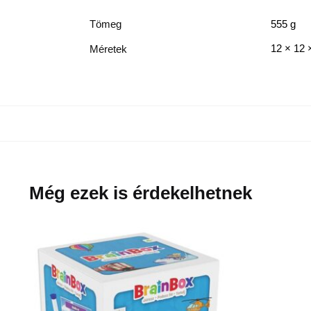
Tömeg
555 g
12 × 12 
Méretek
Még ezek is érdekelhetnek