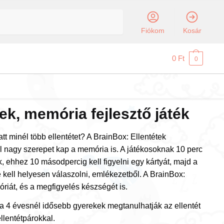
Fiókom
Kosár
0
Ft
0
ek, memória fejlesztő játék
t minél több ellentétet? A BrainBox: Ellentétek
ol nagy szerepet kap a memória is. A játékosoknak 10 perc
ük, ehhez 10 másodpercig kell figyelni egy kártyát, majd a
kell helyesen válaszolni, emlékezetből. A BrainBox:
móriát, és a megfigyelés készségét is.
 a 4 évesnél idősebb gyerekek megtanulhatják az ellentét
lentétpárokkal.