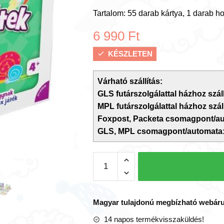
Tartalom: 55 darab kártya, 1 darab 
6 990
Ft
KÉSZLETEN
Várható szállítás:
GLS futárszolgálattal házhoz száll
MPL futárszolgálattal házhoz száll
Foxpost, Packeta csomagpont/a
GLS, MPL csomagpont/automata
BrainBox:
Ellentétek,
memória
fejlesztő
Magyar tulajdonú megbízható webár
játék
14 napos termékvisszaküldés!
mennyiség