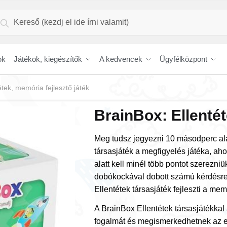
resés
Keresés
vetkezőre:
ok
Játékok, kiegészítők
A kedvencek
Ügyfélközpont
étek, memória fejlesztő játék
BrainBox: Ellentét
Meg tudsz jegyezni 10 másodperc alat
társasjáték a megfigyelés játéka, ah
alatt kell minél több pontot szerezni
dobókockával dobott számú kérdésre 
Ellentétek társasjáték fejleszti a me
A BrainBox Ellentétek társasjátékkal
fogalmát és megismerkedhetnek az el