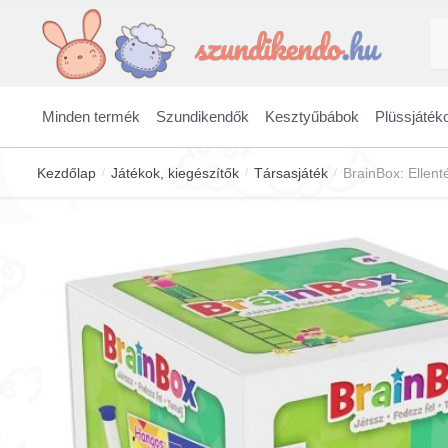
Skip
Skip
Ke
to
to
a
navigation
content
kö
Minden termék
Szundikendők
Kesztyűbábok
Plüssjáték
Kezdőlap
Játékok, kiegészítők
Társasjáték
BrainBox: Ellent
/
/
/