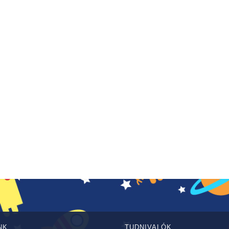
NK
TUDNIVALÓK