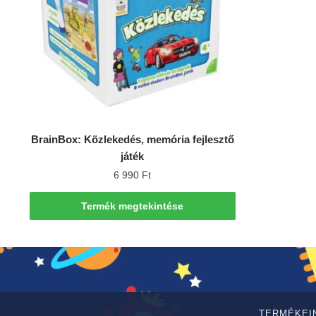
BrainBox: Közlekedés, memória fejlesztő
játék
6 990
Ft
Termék megtekintése
TERMÉKEI