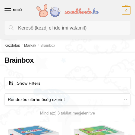
Skip
Skip
to
to
MENÜ
0
navigation
content
Keresés
Keresés
a
következőre:
Kezdőlap
/
Márkák
/
Brainbox
Brainbox
Show Filters
Mind a(z) 3 találat megjelenítve