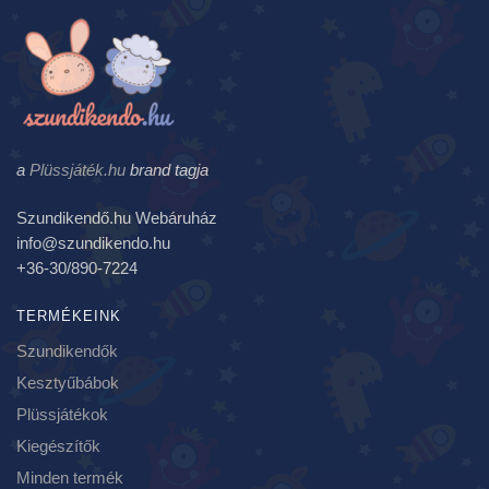
a
Plüssjáték.hu
brand tagja
Szundikendő.hu Webáruház
info@szundikendo.hu
+36-30/890-7224
TERMÉKEINK
Szundikendők
Kesztyűbábok
Plüssjátékok
Kiegészítők
Minden termék