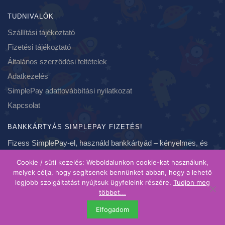
TUDNIVALÓK
Szállítási tájékoztató
Fizetési tájékoztató
Általános szerződési feltételek
Adatkezelés
SimplePay adattovábbítási nyilatkozat
Kapcsolat
BANKKÁRTYÁS SIMPLEPAY FIZETÉS!
Fizess SimplePay-el, használd bankkártyád – kényelmes, és
biztonságos fizetés, azonnal!
Cookie / süti kezelés: Weboldalunkon cookie-kat használunk,
melyek célja, hogy segítsenek bennünket abban, hogy a lehető
legjobb szolgáltatást nyújtsuk ügyfeleink részére.
Tudjon meg
Copyright 2020-2021 ❤ szundikendo.hu | Created by Brainspot
többet...
| A feltüntetett árak bruttó árak, forintban értendőek és ahol
Elfogadom
más megjelölés nem szerepel, egy darabra vonatkoznak.