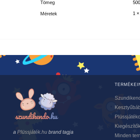
Tömeg
500
1 ×
Méretek
TERMÉKEI
Szundiken
Kesztyűbá
Plüssjáték
Kiegészítő
a
Plüssjáték.hu
brand tagja
Minden ter