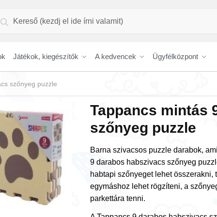
resés
Keresés
vetkezőre:
ok
Játékok, kiegészítők
A kedvencek
Ügyfélközpont
acs szőnyeg puzzle
Tappancs mintás 
szőnyeg puzzle
Barna szivacsos puzzle darabok, am
9 darabos habszivacs szőnyeg puzzl
habtapi szőnyeget lehet összerakni,
egymáshoz lehet rögzíteni, a szőny
parkettára tenni.
A Tappancs 9 darabos habszivacs sző