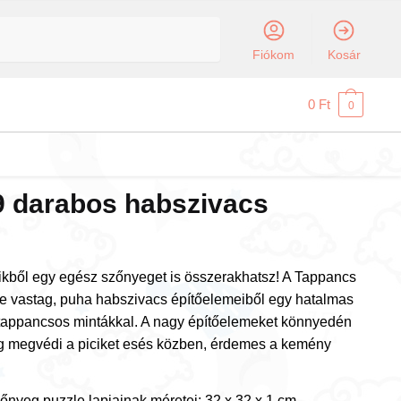
Fiókom
Kosár
0
Ft
0
9 darabos habszivacs
ikből egy egész szőnyeget is összerakhatsz! A Tappancs
e vastag, puha habszivacs építőelemeiből egy hatalmas
 tappancsos mintákkal. A nagy építőelemeket könnyedén
eg megvédi a piciket esés közben, érdemes a kemény
nyeg puzzle lapjainak méretei: 32 x 32 x 1 cm.