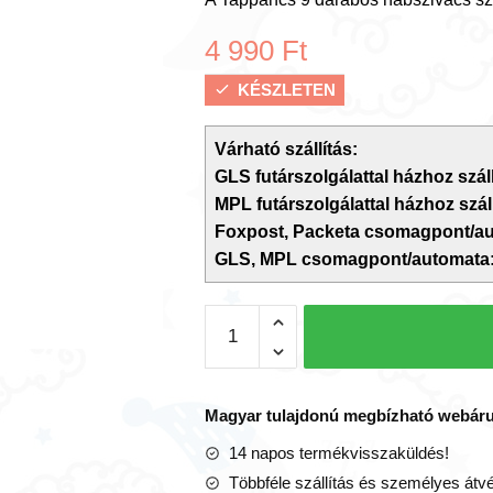
4 990
Ft
KÉSZLETEN
Várható szállítás:
GLS futárszolgálattal házhoz száll
MPL futárszolgálattal házhoz száll
Foxpost, Packeta csomagpont/a
GLS, MPL csomagpont/automata
Tappancs
mintás
9
darabos
Magyar tulajdonú megbízható webár
habszivacs
14 napos termékvisszaküldés!
szőnyeg
Többféle szállítás és személyes átvé
puzzle