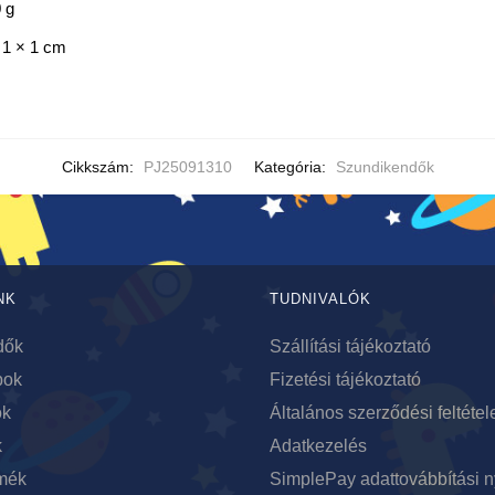
 g
 1 × 1 cm
Cikkszám:
PJ25091310
Kategória:
Szundikendők
NK
TUDNIVALÓK
dők
Szállítási tájékoztató
bok
Fizetési tájékoztató
ok
Általános szerződési feltétel
k
Adatkezelés
mék
SimplePay adattovábbítási n