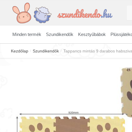
Skip
Skip
Ke
to
to
a
navigation
content
kö
Minden termék
Szundikendők
Kesztyűbábok
Plüssjáték
Kezdőlap
Szundikendők
Tappancs mintás 9 darabos habsziv
/
/