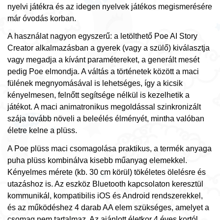
nyelvi játékra és az idegen nyelvek játékos megismerésére
már óvodás korban.
A használat nagyon egyszerű: a letölthető Poe AI Story
Creator alkalmazásban a gyerek (vagy a szülő) kiválasztja
vagy megadja a kívánt paramétereket, a generált mesét
pedig Poe elmondja. A váltás a történetek között a maci
fülének megnyomásával is lehetséges, így a kicsik
kényelmesen, felnőtt segítsége nélkül is kezelhetik a
játékot. A maci animatronikus megoldással szinkronizált
szája tovább növeli a beleélés élményét, mintha valóban
életre kelne a plüss.
A Poe plüss maci csomagolása praktikus, a termék anyaga
puha plüss kombinálva kisebb műanyag elemekkel.
Kényelmes mérete (kb. 30 cm körül) tökéletes ölelésre és
utazáshoz is. Az eszköz Bluetooth kapcsolaton keresztül
kommunikál, kompatibilis iOS és Android rendszerekkel,
és az működéshez 4 darab AA elem szükséges, amelyet a
csomag nem tartalmaz. Az ajánlott életkor 4 éves kortól