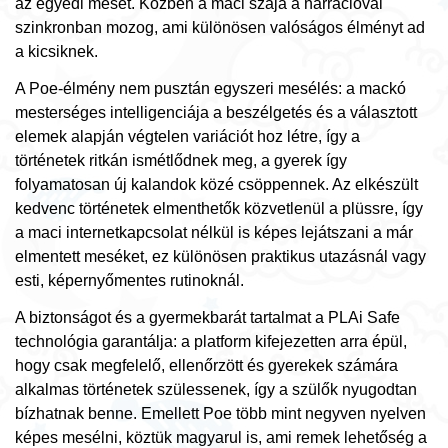
az egyedi mesét. Közben a maci szája a narrációval
szinkronban mozog, ami különösen valóságos élményt ad
a kicsiknek.
A Poe-élmény nem pusztán egyszeri mesélés: a mackó
mesterséges intelligenciája a beszélgetés és a választott
elemek alapján végtelen variációt hoz létre, így a
történetek ritkán ismétlődnek meg, a gyerek így
folyamatosan új kalandok közé csöppennek. Az elkészült
kedvenc történetek elmenthetők közvetlenül a plüssre, így
a maci internetkapcsolat nélkül is képes lejátszani a már
elmentett meséket, ez különösen praktikus utazásnál vagy
esti, képernyőmentes rutinoknál.
A biztonságot és a gyermekbarát tartalmat a PLAi Safe
technológia garantálja: a platform kifejezetten arra épül,
hogy csak megfelelő, ellenőrzött és gyerekek számára
alkalmas történetek szülessenek, így a szülők nyugodtan
bízhatnak benne. Emellett Poe több mint negyven nyelven
képes mesélni, köztük magyarul is, ami remek lehetőség a