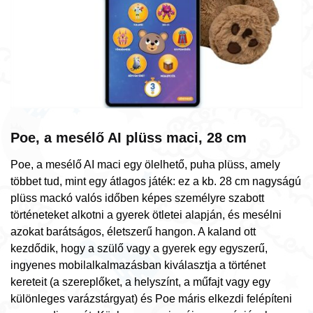
Poe, a mesélő AI plüss maci, 28 cm
Poe, a mesélő AI maci egy ölelhető, puha plüss, amely
többet tud, mint egy átlagos játék: ez a kb. 28 cm nagyságú
plüss mackó valós időben képes személyre szabott
történeteket alkotni a gyerek ötletei alapján, és mesélni
azokat barátságos, életszerű hangon. A kaland ott
kezdődik, hogy a szülő vagy a gyerek egy egyszerű,
ingyenes mobilalkalmazásban kiválasztja a történet
kereteit (a szereplőket, a helyszínt, a műfajt vagy egy
különleges varázstárgyat) és Poe máris elkezdi felépíteni