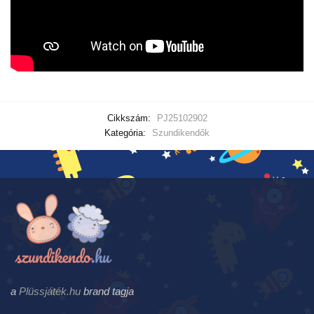
Cikkszám:
PJ25102902
Kategória:
Szundikendők
a
Plüssjáték.hu
brand tagja