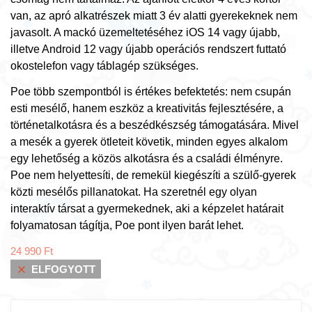
van, az apró alkatrészek miatt 3 év alatti gyerekeknek nem
javasolt. A mackó üzemeltetéséhez iOS 14 vagy újabb,
illetve Android 12 vagy újabb operációs rendszert futtató
okostelefon vagy táblagép szükséges.
Poe több szempontból is értékes befektetés: nem csupán
esti mesélő, hanem eszköz a kreativitás fejlesztésére, a
történetalkotásra és a beszédkészség támogatására. Mivel
a mesék a gyerek ötleteit követik, minden egyes alkalom
egy lehetőség a közös alkotásra és a családi élményre.
Poe nem helyettesíti, de remekül kiegészíti a szülő-gyerek
közti mesélős pillanatokat. Ha szeretnél egy olyan
interaktív társat a gyermekednek, aki a képzelet határait
folyamatosan tágítja, Poe pont ilyen barát lehet.
24 990
Ft
ELFOGYOTT