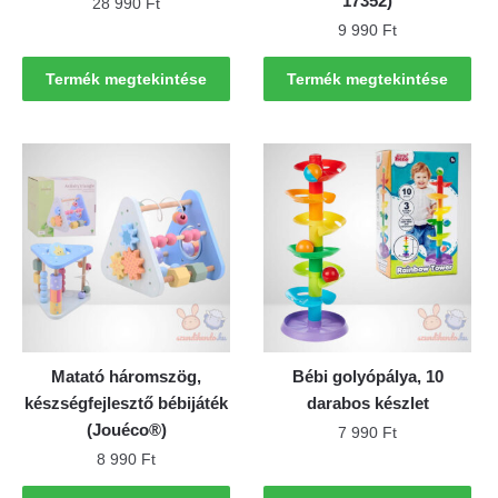
17352)
28 990
Ft
9 990
Ft
Termék megtekintése
Termék megtekintése
Matató háromszög,
Bébi golyópálya, 10
készségfejlesztő bébijáték
darabos készlet
(Jouéco®)
7 990
Ft
8 990
Ft