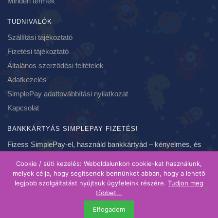
Minden termék
TUDNIVALÓK
Szállítási tájékoztató
Fizetési tájékoztató
Általános szerződési feltételek
Adatkezelés
SimplePay adattovábbítási nyilatkozat
Kapcsolat
BANKKÁRTYÁS SIMPLEPAY FIZETÉS!
Fizess SimplePay-el, használd bankkártyád – kényelmes, és
biztonságos fizetés, azonnal!
Cookie / süti kezelés: Weboldalunkon cookie-kat használunk,
melyek célja, hogy segítsenek bennünket abban, hogy a lehető
legjobb szolgáltatást nyújtsuk ügyfeleink részére.
Tudjon meg
Copyright 2020-2021 ❤ szundikendo.hu | Created by Brainspot
többet...
| A feltüntetett árak bruttó árak, forintban értendőek és ahol
Elfogadom
más megjelölés nem szerepel, egy darabra vonatkoznak.