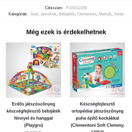
Cikkszám:
PJ24112206
Kategóriák:
Autó, járművek
,
Bébijáték
,
Clementoni
,
Márkák
,
Vonat
Még ezek is érdekelhetnek
Erdős játszószőnyeg
Készségfejlesztő
készségfejlesztő bébijáték
ortopédiai játszószőnyeg
fénnyel és hanggal
puha építő kockákkal
(Playgro)
(Clementoni Soft Clemmy,