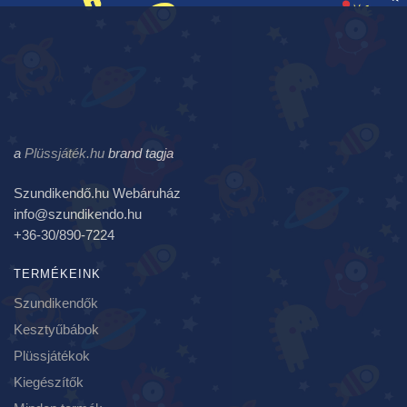
a
Plüssjáték.hu
brand tagja
Szundikendő.hu Webáruház
info@szundikendo.hu
+36-30/890-7224
TERMÉKEINK
Szundikendők
Kesztyűbábok
Plüssjátékok
Kiegészítők