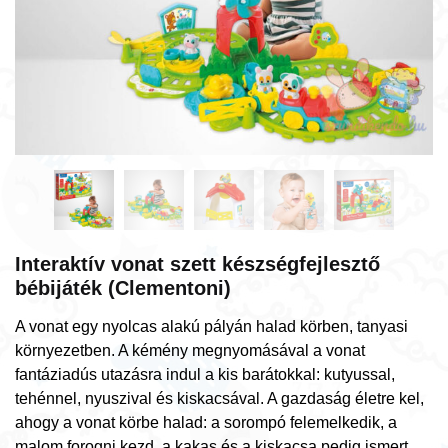
Interaktív vonat szett készségfejlesztő
bébijáték (Clementoni)
A vonat egy nyolcas alakú pályán halad körben, tanyasi
környezetben. A kémény megnyomásával a vonat
fantáziadús utazásra indul a kis barátokkal: kutyussal,
tehénnel, nyuszival és kiskacsával. A gazdaság életre kel,
ahogy a vonat körbe halad: a sorompó felemelkedik, a
malom forogni kezd, a kakas és a kiskacsa pedig ismert