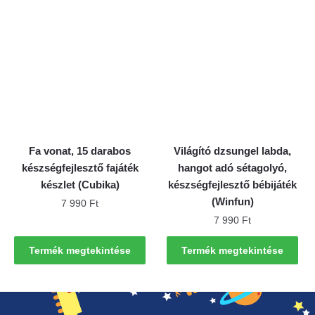
Fa vonat, 15 darabos
Világító dzsungel labda,
készségfejlesztő fajáték
hangot adó sétagolyó,
készlet (Cubika)
készségfejlesztő bébijáték
(Winfun)
7 990
Ft
7 990
Ft
Termék megtekintése
Termék megtekintése