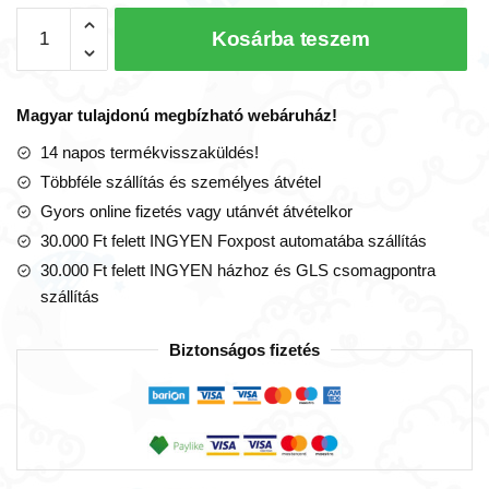
Interaktív
Kosárba teszem
vonat
szett
készségfejlesztő
Magyar tulajdonú megbízható webáruház!
bébijáték
(Clementoni)
14 napos termékvisszaküldés!
mennyiség
Többféle szállítás és személyes átvétel
Gyors online fizetés vagy utánvét átvételkor
30.000 Ft felett INGYEN Foxpost automatába szállítás
30.000 Ft felett INGYEN házhoz és GLS csomagpontra
szállítás
Biztonságos fizetés