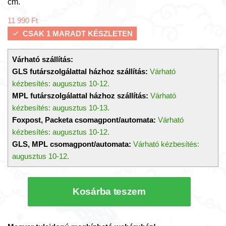
cm.
11 990
Ft
CSAK 1 MARADT KÉSZLETEN
Várható szállítás:
GLS futárszolgálattal házhoz szállítás:
Várható
kézbesítés: augusztus 10-12.
MPL futárszolgálattal házhoz szállítás:
Várható
kézbesítés: augusztus 10-13.
Foxpost, Packeta csomagpont/automata:
Várható
kézbesítés: augusztus 10-12.
GLS, MPL csomagpont/automata:
Várható kézbesítés:
augusztus 10-12.
Dzsungel
Kosárba teszem
játszószőnyeg
bébijáték
(Biba