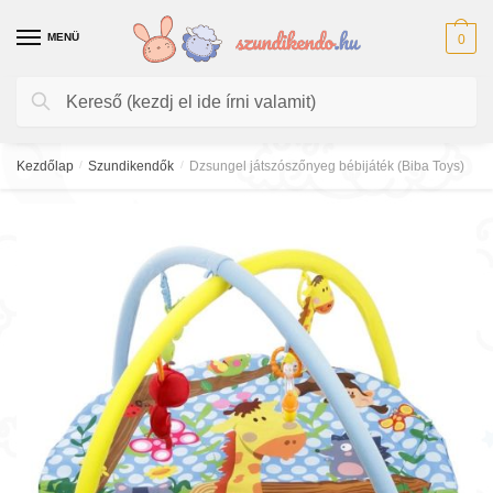
Skip
Skip
to
to
MENÜ
0
navigation
content
Keresés
Keresés
a
következőre:
Kezdőlap
/
Szundikendők
/
Dzsungel játszószőnyeg bébijáték (Biba Toys)