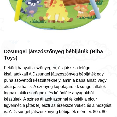
Dzsungel játszószőnyeg bébijáték (Biba
Toys)
Feküdj hanyatt a szőnyegen, és játssz a lelógó
kisállatokkal! A Dzsungel játszószőnyeg bébijáték egy
puha szövetből készült fekhely, amin a baba alhat, vagy
akár játszhat is. A szőnyeg kupolájáról dzsungel állatok
lógnak, akik csörögnek, és különféle anyagokból
készültek. A színes állatok azonnal felkeltik a picur
figyelmét, a játék fejleszti az érzékszerveket, és a mozgást
is. A Dzsungel játszószőnyeg bébijáték méretei: 80 x 80