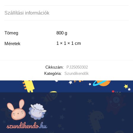
Szállítási információk
Tömeg
800 g
1 × 1 × 1 cm
Méretek
Cikkszám:
PJ25050302
Kategória:
Szundikendők