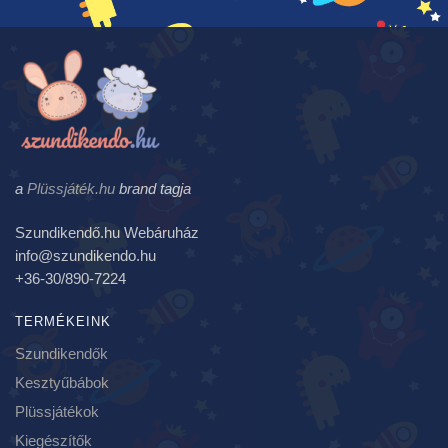
a
Plüssjáték.hu
brand tagja
Szundikendő.hu Webáruház
info@szundikendo.hu
+36-30/890-7224
TERMÉKEINK
Szundikendők
Kesztyűbábok
Plüssjátékok
Kiegészítők