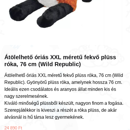
Átölelhető óriás XXL méretű fekvő plüss
róka, 76 cm (Wild Republic)
Átölelhető óriás XXL méretű fekvő plüss róka, 76 cm (Wild
Republic). Gyönyörű plüss róka, amelynek hossza 76 cm.
Ideális ezen csodálatos és aranyos állat minden kis és
nagy szerelmesének.
Kiváló minőségű plüssből készült, nagyon finom a fogása.
Szerepjátékkor is kiveszi a részét a róka plüss, de akár
alvásnál is hű társa lesz gyermekének.
24 890
Ft