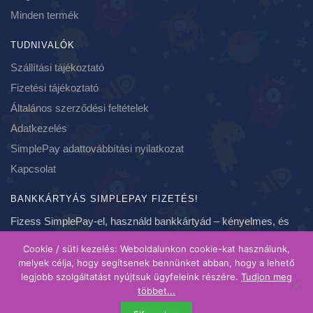
Minden termék
TUDNIVALÓK
Szállítási tájékoztató
Fizetési tájékoztató
Általános szerződési feltételek
Adatkezelés
SimplePay adattovábbítási nyilatkozat
Kapcsolat
BANKKÁRTYÁS SIMPLEPAY FIZETÉS!
Fizess SimplePay-el, használd bankkártyád – kényelmes, és
biztonságos fizetés, azonnal!
Cookie / süti kezelés: Weboldalunkon cookie-kat használunk,
melyek célja, hogy segítsenek bennünket abban, hogy a lehető
legjobb szolgáltatást nyújtsuk ügyfeleink részére.
Tudjon meg
Copyright 2020-2021 ❤ szundikendo.hu | Created by Brainspot
többet...
| A feltüntetett árak bruttó árak, forintban értendőek és ahol