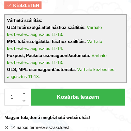
KÉSZLETEN
Várható szállítás:
GLS futárszolgálattal házhoz szállítás:
Várható
kézbesítés: augusztus 11-13.
MPL futárszolgálattal házhoz szállítás:
Várható
kézbesítés: augusztus 11-14.
Foxpost, Packeta csomagpont/automata:
Várható
kézbesítés: augusztus 11-13.
GLS, MPL csomagpont/automata:
Várható kézbesítés:
augusztus 11-13.
Átölelhető
Kosárba teszem
óriás
XXL
méretű
Magyar tulajdonú megbízható webáruház!
fekvő
plüss
14 napos termékvisszaküldés!